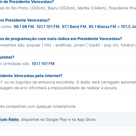
tir de Presidente Venceslau?
sé do Rio Preto (332km), Bauru (352km), Marília (244km), Presidente Pr
 em Presidente Venceslau?
s como:
98.1 98 FM
,
101.1 101 FM
,
97.1 Band FM
,
95.1 Massa FM
e
101.5 J
ros de programação com mais rádios em Presidente Venceslau?
presentes são:
popular | hits - ecléticas
,
jovem | top40 - pop chr
,
futebol 
futebol?
s principais são:
101.1 101 FM
idente Venceslau pela internet?
LAY ou no logotipo da emissora escolhida. O áudio será carregado autom
gem de erro informará a impossibilidade de realizar a escuta.
ente compatível com qualquer smartphone.
Tudo Rádio
, disponível no Google Play e na App Store.