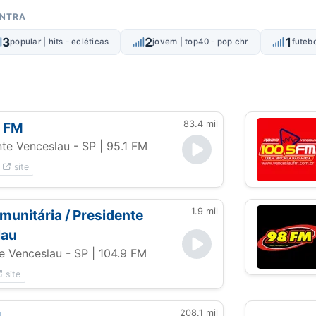
ONTRA
3
2
1
popular | hits - ecléticas
jovem | top40 - pop chr
futebo
83.4 mil
 FM
nte Venceslau - SP
| 95.1 FM
site
1.9 mil
omunitária / Presidente
lau
e Venceslau - SP
| 104.9 FM
site
208.1 mil