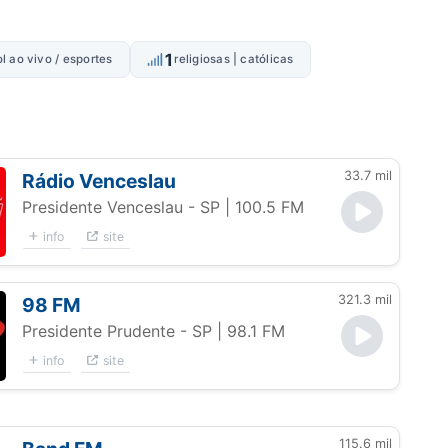
1
l ao vivo / esportes
religiosas | católicas
33.7 mil
Rádio Venceslau
Presidente Venceslau - SP
| 100.5 FM
info
site
321.3 mil
98 FM
Presidente Prudente - SP
| 98.1 FM
info
site
115.6 mil