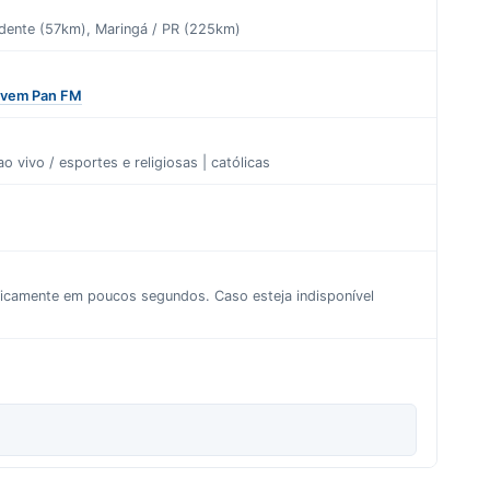
udente (57km), Maringá / PR (225km)
ovem Pan FM
ao vivo / esportes
e
religiosas | católicas
aticamente em poucos segundos. Caso esteja indisponível