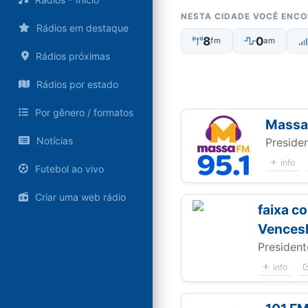
NESTA CIDADE VOCÊ ENC
Rádios em destaque
8
0
fm
am
Rádios próximas
Rádios por estado
Por gênero / formatos
Massa
Notícias
Preside
info
Futebol ao vivo
Criar uma web rádio
faixa c
Vences
President
info