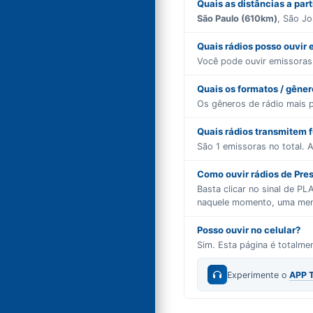
Quais as distâncias a par
São Paulo (610km)
, São Jo
Quais rádios posso ouvir
Você pode ouvir emissora
Quais os formatos / gêne
Os gêneros de rádio mais 
Quais rádios transmitem 
São
1
emissoras no total. A
Como ouvir rádios de Pres
Basta clicar no sinal de P
naquele momento, uma mensa
Posso ouvir no celular?
Sim. Esta página é totalm
Experimente o
APP 