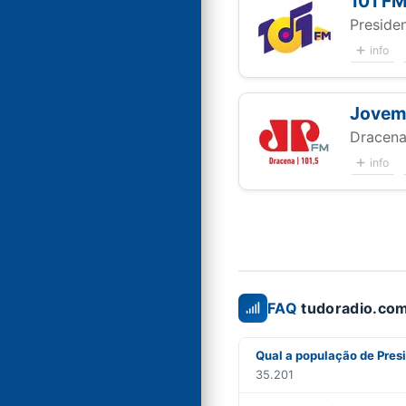
101 F
Preside
info
Jovem
Dracena
info
FAQ
tudoradio.com
Qual a população de Pres
35.201