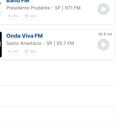
Band FM
Presidente Prudente - SP
| 97.1 FM
info
site
39.9 mil
Onda Viva FM
Santo Anastácio - SP
| 95.7 FM
info
site