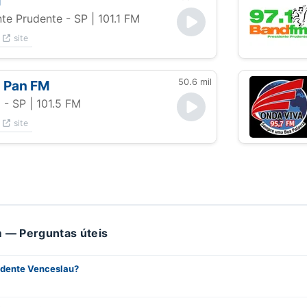
M
nte Prudente - SP
| 101.1 FM
site
50.6 mil
 Pan FM
 - SP
| 101.5 FM
site
 — Perguntas úteis
idente Venceslau?