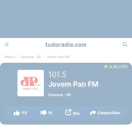
Rádios
Dracena - SP
Jovem Pan FM
★
4.45
(
131
)
101.5
Jovem Pan FM
Dracena
-
SP
113
18
Compartilhar
Site