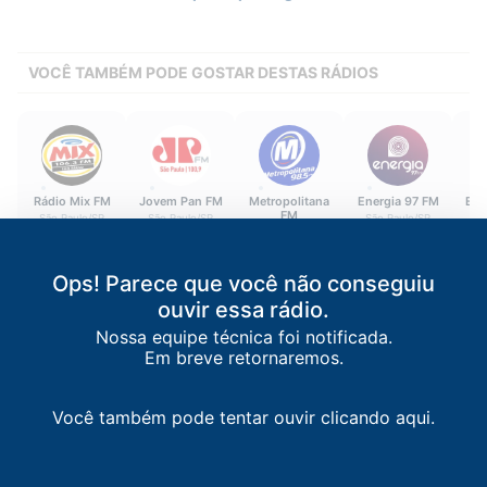
VOCÊ TAMBÉM PODE GOSTAR DESTAS RÁDIOS
Rádio Mix FM
Jovem Pan FM
Metropolitana
Energia 97 FM
Edu
FM
São Paulo
/
SP
São Paulo
/
SP
São Paulo
/
SP
Ca
São Paulo
/
SP
106.3 FM
100.9 FM
97.7 FM
98.5 FM
Ops! Parece que você não conseguiu
ouvir essa rádio.
Nossa equipe técnica foi notificada.
Em breve retornaremos.
Você também pode tentar ouvir clicando aqui.