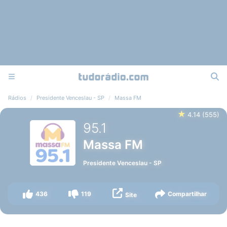
Rádios
Presidente Venceslau - SP
Massa FM
★
4.14
(
555
)
95.1
Massa FM
Presidente Venceslau
-
SP
436
119
Compartilhar
Site