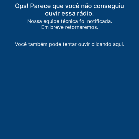
Ops! Parece que você não conseguiu
ouvir essa rádio.
Nossa equipe técnica foi notificada.
Em breve retornaremos.
Você também pode tentar ouvir clicando aqui.
LISTA DE RÁDIOS DE PRESIDENTE VENCESLAU
95.1
FM
Massa FM
-
Presidente Venceslau