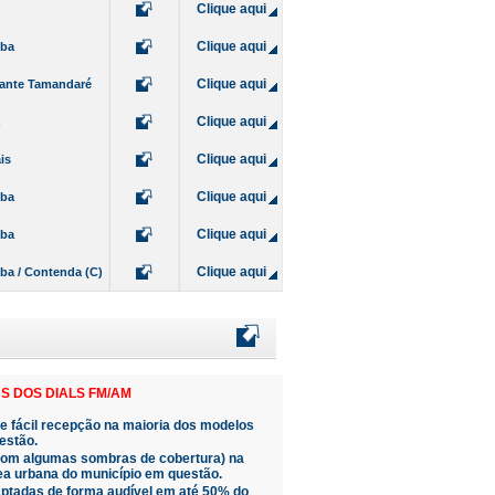
Clique aqui
Clique aqui
iba
Clique aqui
rante Tamandaré
Clique aqui
Clique aqui
is
Clique aqui
iba
Clique aqui
iba
Clique aqui
iba / Contenda (C)
S DOS DIALS FM/AM
de fácil recepção na maioria dos modelos
estão.
(com algumas sombras de cobertura) na
ea urbana do município em questão.
ptadas de forma audível em até 50% do