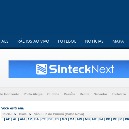
enquanto utilizador.
Saiba mais
IALS
RÁDIOS AO VIVO
FUTEBOL
NOTÍCIAS
MAPA
lo Horizonte
Porto Alegre
Curitiba
Brasília
Recife
Salvador
Fortaleza
Inicial
>
Dials
>
São Luiz do Purunã (Balsa Nova)
|
AC
|
AL
|
AM
|
AP
|
BA
|
CE
|
DF
|
ES
|
GO
|
MA
|
MG
|
MS
|
MT
|
PA
|
PB
|
PE
|
PI
|
P