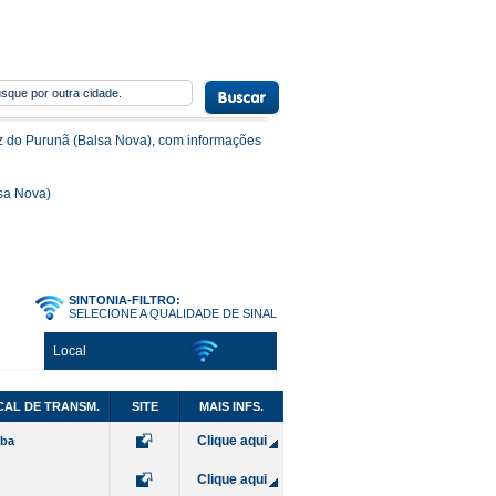
iz do Purunã (Balsa Nova), com informações
sa Nova)
SINTONIA-FILTRO:
SELECIONE A QUALIDADE DE SINAL
Local
CAL DE TRANSM.
SITE
MAIS INFS.
Clique aqui
iba
Clique aqui