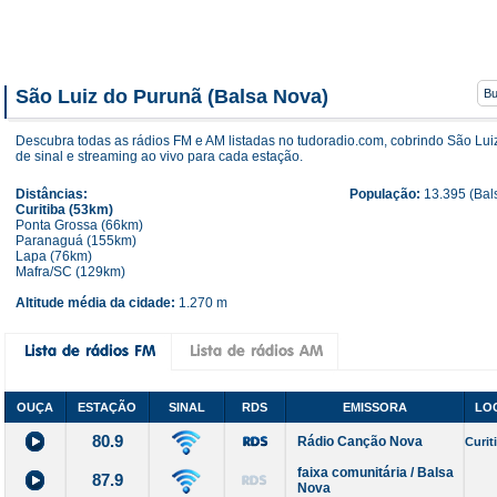
São Luiz do Purunã (Balsa Nova)
Descubra todas as rádios FM e AM listadas no tudoradio.com, cobrindo São Lu
de sinal e streaming ao vivo para cada estação.
Distâncias:
População:
13.395 (Bal
Curitiba (53km)
Ponta Grossa (66km)
Paranaguá (155km)
Lapa (76km)
Mafra/SC (129km)
Altitude média da cidade:
1.270 m
OUÇA
ESTAÇÃO
SINAL
RDS
EMISSORA
LO
80.9
Rádio Canção Nova
Curit
faixa comunitária / Balsa
87.9
Nova