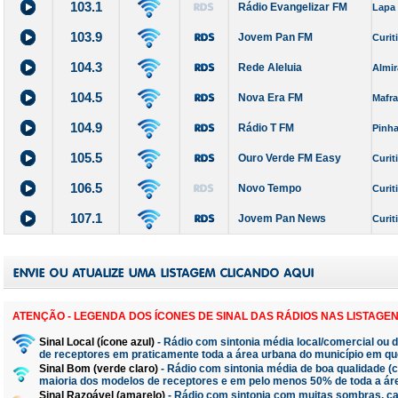
103.1
Rádio Evangelizar FM
Lapa
103.9
Jovem Pan FM
Curit
104.3
Rede Aleluia
Almi
104.5
Nova Era FM
Mafra
104.9
Rádio T FM
Pinha
105.5
Ouro Verde FM Easy
Curit
106.5
Novo Tempo
Curit
107.1
Jovem Pan News
Curit
ATENÇÃO - LEGENDA DOS ÍCONES DE SINAL DAS RÁDIOS NAS LISTAGEN
Sinal Local (ícone azul)
- Rádio com sintonia média local/comercial ou 
de receptores em praticamente toda a área urbana do município em qu
Sinal Bom (verde claro)
- Rádio com sintonia média de boa qualidade 
maioria dos modelos de receptores e em pelo menos 50% de toda a ár
Sinal Razoável (amarelo)
- Rádio com sintonia com muitas sombras, ca