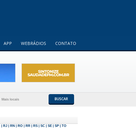
Entendi!
APP
WEBRÁDIOS
CONTATO
BUSCAR
Mais locais
R
|
RJ
|
RN
|
RO
|
RR
|
RS
|
SC
|
SE
|
SP
|
TO