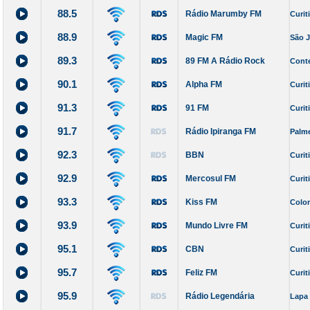
88.5
Rádio Marumby FM
Curit
88.9
Magic FM
São J
89.3
89 FM A Rádio Rock
Cont
90.1
Alpha FM
Curit
91.3
91 FM
Curit
91.7
Rádio Ipiranga FM
Palme
92.3
BBN
Curit
92.9
Mercosul FM
Curit
93.3
Kiss FM
Colo
93.9
Mundo Livre FM
Curit
95.1
CBN
Curit
95.7
Feliz FM
Curit
95.9
Rádio Legendária
Lapa