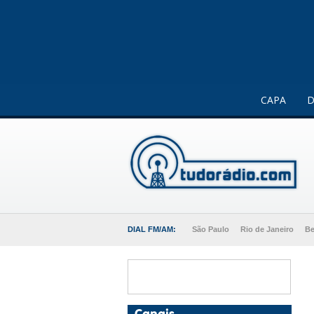
Este website usa cookies para melhorar a sua experiência 
CAPA
D
DIAL FM/AM:
São Paulo
Rio de Janeiro
Be