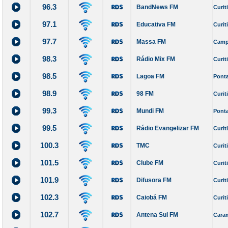
96.3
BandNews FM
Curit
97.1
Educativa FM
Curit
97.7
Massa FM
Camp
98.3
Rádio Mix FM
Curit
98.5
Lagoa FM
Pont
98.9
98 FM
Curit
99.3
Mundi FM
Pont
99.5
Rádio Evangelizar FM
Curit
100.3
TMC
Curit
101.5
Clube FM
Curit
101.9
Difusora FM
Curit
102.3
Caiobá FM
Curit
102.7
Antena Sul FM
Cara