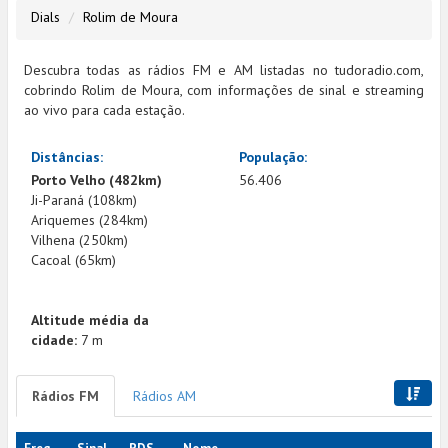
Dials
Rolim de Moura
Descubra todas as rádios FM e AM listadas no tudoradio.com,
cobrindo Rolim de Moura, com informações de sinal e streaming
ao vivo para cada estação.
Distâncias:
População:
Porto Velho (482km)
56.406
Ji-Paraná (108km)
Ariquemes (284km)
Vilhena (250km)
Cacoal (65km)
Altitude média da
cidade:
7 m
Rádios FM
Rádios AM