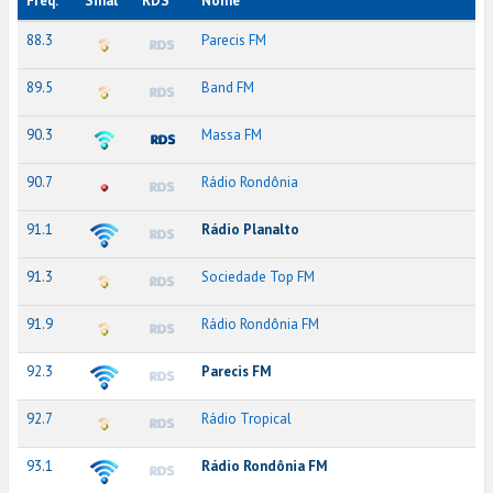
Freq.
Sinal
RDS
Nome
88.3
Parecis FM
89.5
Band FM
90.3
Massa FM
90.7
Rádio Rondônia
91.1
Rádio Planalto
91.3
Sociedade Top FM
91.9
Rádio Rondônia FM
92.3
Parecis FM
92.7
Rádio Tropical
93.1
Rádio Rondônia FM