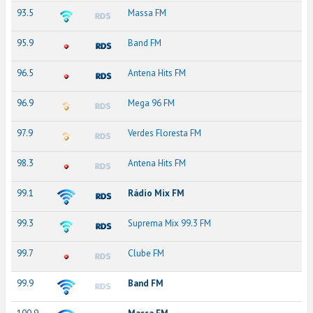
93.5
Massa FM
95.9
Band FM
96.5
Antena Hits FM
96.9
Mega 96 FM
97.9
Verdes Floresta FM
98.3
Antena Hits FM
99.1
Rádio Mix FM
99.3
Suprema Mix 99.3 FM
99.7
Clube FM
99.9
Band FM