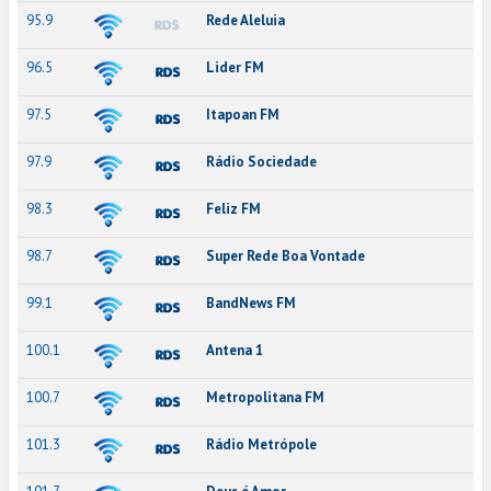
95.9
Rede Aleluia
96.5
Lider FM
97.5
Itapoan FM
97.9
Rádio Sociedade
98.3
Feliz FM
98.7
Super Rede Boa Vontade
99.1
BandNews FM
100.1
Antena 1
100.7
Metropolitana FM
101.3
Rádio Metrópole