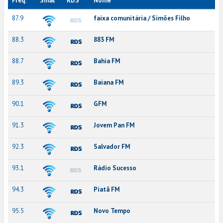
Freq.
Sinal
RDS
Nome
87.9
faixa comunitária / Simões Filho
88.3
883 FM
88.7
Bahia FM
89.3
Baiana FM
90.1
GFM
91.3
Jovem Pan FM
92.3
Salvador FM
93.1
Rádio Sucesso
94.3
Piatã FM
95.5
Novo Tempo