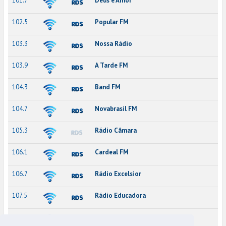
101.7
Deus é Amor
102.5
Popular FM
103.3
Nossa Rádio
103.9
A Tarde FM
104.3
Band FM
104.7
Novabrasil FM
105.3
Rádio Câmara
106.1
Cardeal FM
106.7
Rádio Excelsior
107.5
Rádio Educadora
107.9
CBN