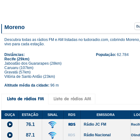
Moreno
Descubra todas as rádios FM e AM listadas no tudoradio.com, cobrindo Moreno,
vivo para cada estação.
Distâncias:
População:
62.784
Recife (29km)
Jaboatão dos Guararapes (28km)
Caruaru (107km)
Gravatá (57km)
Vitória de Santo Antão (23km)
Altitude média da cidade:
96 m
OUÇA
ESTAÇÃO
SINAL
RDS
EMISSORA
LO
76.1
Rádio JC FM
Recif
87.1
Rádio Nacional
Olin