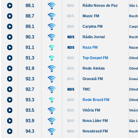
88.1
Rádio Novas de Paz
São 
88.7
Music FM
Recif
89.1
Carpina FM
Carp
90.3
Rádio Jornal
Recif
91.1
Naza FM
Nazar
91.3
Top Gospel FM
Olin
91.9
Rede Aleluia
Olin
92.3
Gravatá FM
Grav
92.7
TMC
Olin
93.3
Rede Brasil FM
Olin
93.5
Vitória FM
Vitór
93.9
Nova Líder FM
São 
94.3
Novabrasil FM
Recif