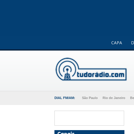
Este website usa cookies para melhorar a sua experiência 
CAPA
D
DIAL FM/AM:
São Paulo
Rio de Janeiro
Be