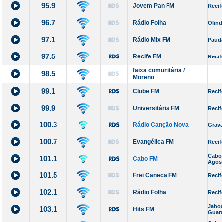
95.9
Jovem Pan FM
Recif
96.7
Rádio Folha
Olin
97.1
Rádio Mix FM
Paud
97.5
Recife FM
Recif
faixa comunitária /
98.5
Moreno
99.1
Clube FM
Recif
99.9
Universitária FM
Recif
100.3
Rádio Canção Nova
Grav
100.7
Evangélica FM
Recif
Cabo
101.1
Cabo FM
Agos
101.5
Frei Caneca FM
Recif
102.1
Rádio Folha
Recif
Jabo
103.1
Hits FM
Guar