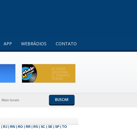
Entendi!
APP
WEBRÁDIOS
CONTATO
BUSCAR
Mais locais
R
|
RJ
|
RN
|
RO
|
RR
|
RS
|
SC
|
SE
|
SP
|
TO