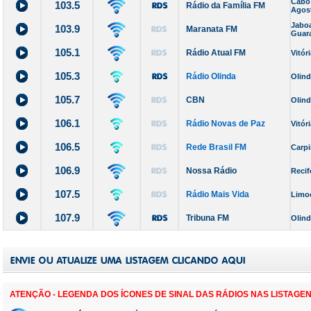
Cabo
103.5
Rádio da Família FM
Agos
Jabo
103.9
Maranata FM
Guar
105.1
Rádio Atual FM
Vitór
105.3
Rádio Olinda
Olin
105.7
CBN
Olin
106.1
Rádio Novas de Paz
Vitór
106.5
Rede Brasil FM
Carp
106.9
Nossa Rádio
Recif
107.5
Rádio Mais Vida
Limo
107.9
Tribuna FM
Olin
ATENÇÃO - LEGENDA DOS ÍCONES DE SINAL DAS RÁDIOS NAS LISTAGEN