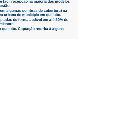
de fácil recepção na maioria dos modelos
estão.
(com algumas sombras de cobertura) na
ea urbana do município em questão.
ptadas de forma audível em até 50% do
missora.
 questão. Captação restrita à alguns