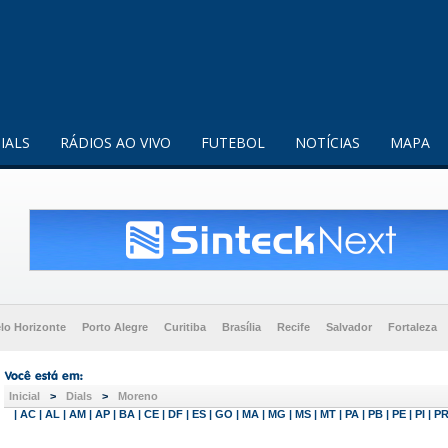
enquanto utilizador.
Saiba mais
IALS
RÁDIOS AO VIVO
FUTEBOL
NOTÍCIAS
MAPA
lo Horizonte
Porto Alegre
Curitiba
Brasília
Recife
Salvador
Fortaleza
Inicial
>
Dials
>
Moreno
|
AC
|
AL
|
AM
|
AP
|
BA
|
CE
|
DF
|
ES
|
GO
|
MA
|
MG
|
MS
|
MT
|
PA
|
PB
|
PE
|
PI
|
P