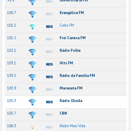
99.9
Universitária FM
100.7
Evangélica FM
101.1
Cabo FM
101.5
Frei Caneca FM
102.1
Rádio Folha
103.1
Hits FM
103.5
Rádio da Família FM
103.9
Maranata FM
105.3
Rádio Olinda
105.7
CBN
106.3
Rádio Mais Vida