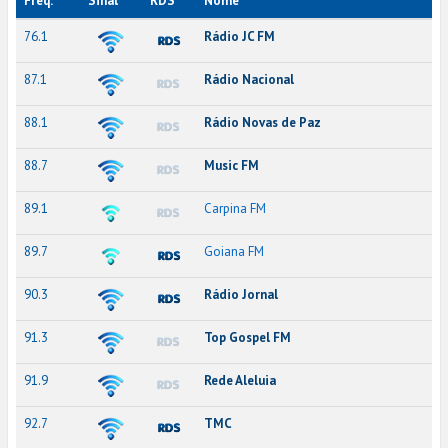
Freq.
Sinal
RDS
Nome
76.1
Rádio JC FM
87.1
Rádio Nacional
88.1
Rádio Novas de Paz
88.7
Music FM
89.1
Carpina FM
89.7
Goiana FM
90.3
Rádio Jornal
91.3
Top Gospel FM
91.9
Rede Aleluia
92.7
TMC