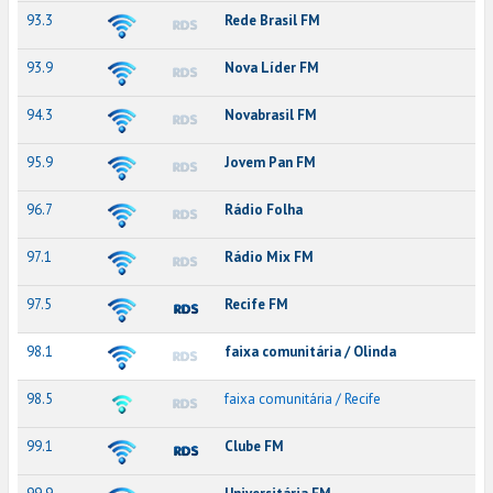
93.3
Rede Brasil FM
93.9
Nova Líder FM
94.3
Novabrasil FM
95.9
Jovem Pan FM
96.7
Rádio Folha
97.1
Rádio Mix FM
97.5
Recife FM
98.1
faixa comunitária / Olinda
98.5
faixa comunitária / Recife
99.1
Clube FM