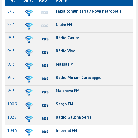
Freq.
Sinal
RDS
Nome
87.5
faixa comunitária / Nova Petrópolis
88.5
Clube FM
93.5
Rádio Caxias
94.5
Rádio Viva
95.3
Massa FM
95.7
Rádio Miriam Caravaggio
98.5
Maisnova FM
100.9
Spaço FM
102.7
Rádio Gaúcha Serra
104.5
Imperial FM