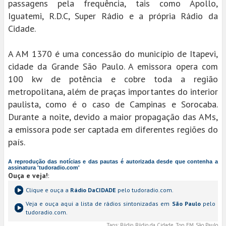
passagens pela frequência, tais como Apollo,
Iguatemi, R.D.C, Super Rádio e a própria Rádio da
Cidade.
A AM 1370 é uma concessão do município de Itapevi,
cidade da Grande São Paulo. A emissora opera com
100 kw de potência e cobre toda a região
metropolitana, além de praças importantes do interior
paulista, como é o caso de Campinas e Sorocaba.
Durante a noite, devido a maior propagação das AMs,
a emissora pode ser captada em diferentes regiões do
país.
A reprodução das notícias e das pautas é autorizada desde que contenha a
assinatura 'tudoradio.com'
Ouça e veja!
:
Clique e ouça a
Rádio DaCIDADE
pelo tudoradio.com.
Veja e ouça aqui a lista de rádios sintonizadas em
São Paulo
pelo
tudoradio.com.
Tags:
Rádio, Rádio da Cidade, Top FM, São Paulo