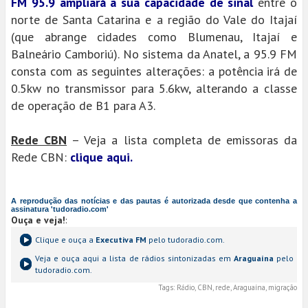
FM 95.9 ampliará a sua capacidade de sinal
entre o
norte de Santa Catarina e a região do Vale do Itajaí
(que abrange cidades como Blumenau, Itajaí e
Balneário Camboriú). No sistema da Anatel, a 95.9 FM
consta com as seguintes alterações: a potência irá de
0.5kw no transmissor para 5.6kw, alterando a classe
de operação de B1 para A3.
Rede CBN
– Veja a lista completa de emissoras da
Rede CBN:
clique aqui.
A reprodução das notícias e das pautas é autorizada desde que contenha a
assinatura 'tudoradio.com'
Ouça e veja!
:
Clique e ouça a
Executiva FM
pelo tudoradio.com.
Veja e ouça aqui a lista de rádios sintonizadas em
Araguaína
pelo
tudoradio.com.
Tags:
Rádio, CBN, rede, Araguaína, migração