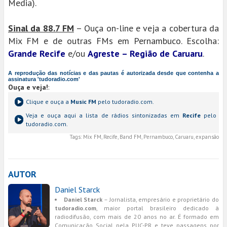
Media).
Sinal da 88.7 FM
– Ouça on-line e veja a cobertura da
Mix FM e de outras FMs em Pernambuco. Escolha:
Grande Recife
e/ou
Agreste – Região de Caruaru
.
A reprodução das notícias e das pautas é autorizada desde que contenha a
assinatura 'tudoradio.com'
Ouça e veja!
:
Clique e ouça a
Music FM
pelo tudoradio.com.
Veja e ouça aqui a lista de rádios sintonizadas em
Recife
pelo
tudoradio.com.
Tags:
Mix FM, Recife, Band FM, Pernambuco, Caruaru, expansão
AUTOR
Daniel Starck
Daniel Starck
– Jornalista, empresário e proprietário do
tudoradio.com
, maior portal brasileiro dedicado à
radiodifusão, com mais de 20 anos no ar. É formado em
Comunicação Social pela PUC-PR e teve passagens por