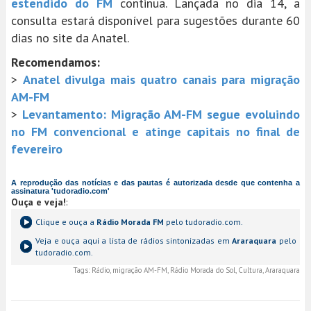
estendido do FM
continua. Lançada no dia 14, a
consulta estará disponível para sugestões durante 60
dias no site da Anatel.
Recomendamos:
>
Anatel divulga mais quatro canais para migração
AM-FM
>
Levantamento: Migração AM-FM segue evoluindo
no FM convencional e atinge capitais no final de
fevereiro
A reprodução das notícias e das pautas é autorizada desde que contenha a
assinatura 'tudoradio.com'
Ouça e veja!
:
Clique e ouça a
Rádio Morada FM
pelo tudoradio.com.
Veja e ouça aqui a lista de rádios sintonizadas em
Araraquara
pelo
tudoradio.com.
Tags:
Rádio, migração AM-FM, Rádio Morada do Sol, Cultura, Araraquara