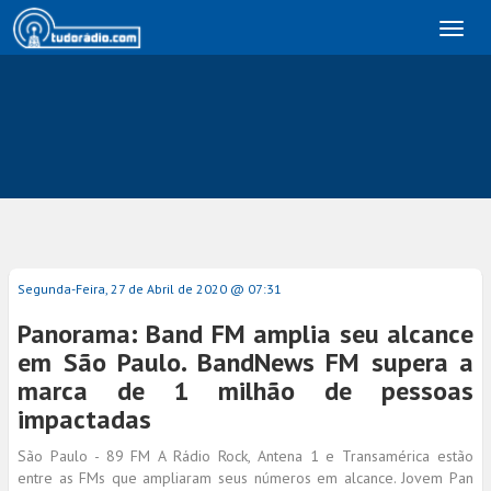
Toggl
naviga
Segunda-Feira, 27 de Abril de 2020 @ 07:31
Panorama: Band FM amplia seu alcance
em São Paulo. BandNews FM supera a
marca de 1 milhão de pessoas
impactadas
São Paulo - 89 FM A Rádio Rock, Antena 1 e Transamérica estão
entre as FMs que ampliaram seus números em alcance. Jovem Pan