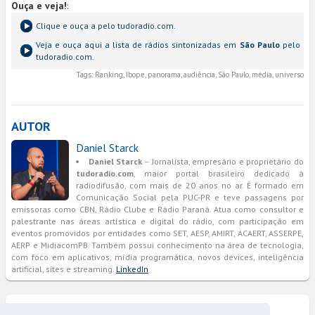
Ouça e veja!
:
Clique e ouça a
pelo tudoradio.com.
Veja e ouça aqui a lista de rádios sintonizadas em
São Paulo
pelo
tudoradio.com.
Tags:
Ranking, Ibope, panorama, audiência, São Paulo, média, universo
AUTOR
Daniel Starck
Daniel Starck
– Jornalista, empresário e proprietário do
tudoradio.com
, maior portal brasileiro dedicado à
radiodifusão, com mais de 20 anos no ar. É formado em
Comunicação Social pela PUC-PR e teve passagens por
emissoras como CBN, Rádio Clube e Rádio Paraná. Atua como consultor e
palestrante nas áreas artística e digital do rádio, com participação em
eventos promovidos por entidades como SET, AESP, AMIRT, ACAERT, ASSERPE,
AERP e MidiacomPB. Também possui conhecimento na área de tecnologia,
com foco em aplicativos, mídia programática, novos devices, inteligência
artificial, sites e streaming.
LinkedIn
COMENTÁRIOS