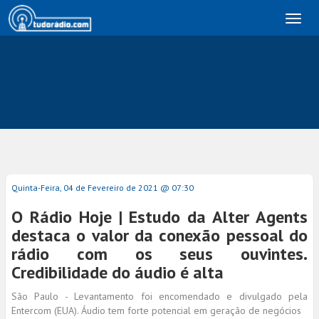
Toggl
naviga
Quinta-Feira, 04 de Fevereiro de 2021 @ 07:30
O Rádio Hoje | Estudo da Alter Agents
destaca o valor da conexão pessoal do
rádio com os seus ouvintes.
Credibilidade do áudio é alta
São Paulo - Levantamento foi encomendado e divulgado pela
Entercom (EUA). Áudio tem forte potencial em geração de negócios