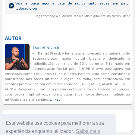
Veja e ouça aqui a lista de rádios sintonizadas em
pelo
tudoradio.com.
Tags:
tecnologia, audiência, rádio, áudio, digital, estudo, credibilidade
AUTOR
Daniel Starck
Daniel Starck
– Jornalista, empresário e proprietário do
tudoradio.com
, maior portal brasileiro dedicado à
radiodifusão, com mais de 20 anos no ar. É formado em
Comunicação Social pela PUC-PR e teve passagens por
emissoras como CBN, Rádio Clube e Rádio Paraná. Atua como consultor e
palestrante nas áreas artística e digital do rádio, com participação em
eventos promovidos por entidades como SET, AESP, AMIRT, ACAERT, ASSERPE,
AERP e MidiacomPB. Também possui conhecimento na área de tecnologia,
com foco em aplicativos, mídia programática, novos devices, inteligência
artificial, sites e streaming.
LinkedIn
COMENTÁRIOS
Este website usa cookies para melhorar a sua
experiência enquanto utilizador.
Saiba mais