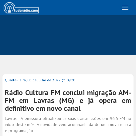
Toggl
naviga
Quarta-Feira, 06 de Julho de 2022 @ 09:05
Rádio Cultura FM conclui migração AM-
FM em Lavras (MG) e já opera em
definitivo em novo canal
Lavras - A emissora oficializou as suas transmissões em 96.5 FM no
início deste mês. A novidade veio acompanhada de uma nova marca
e programação