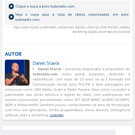
Clique e ouça a
pelo tudoradio.com.
Veja e ouça aqui a lista de rádios sintonizadas em
pelo
tudoradio.com.
Tags:
audio digital, publicidade, campanhas digitais, rádio nos EUA, Nielsen, Audacy,
marketing digital, conversão de anúncios
AUTOR
Daniel Starck
Daniel Starck
– Jornalista, empresário e proprietário do
tudoradio.com
, maior portal brasileiro dedicado à
radiodifusão, com mais de 20 anos no ar. É formado em
Comunicação Social pela PUC-PR e teve passagens por
emissoras como CBN, Rádio Clube e Rádio Paraná. Atua como consultor e
palestrante nas áreas artística e digital do rádio, com participação em
eventos promovidos por entidades como SET, AESP, AMIRT, ACAERT, ASSERPE,
AERP e MidiacomPB. Também possui conhecimento na área de tecnologia,
com foco em aplicativos, mídia programática, novos devices, inteligência
artificial, sites e streaming.
LinkedIn
COMENTÁRIOS