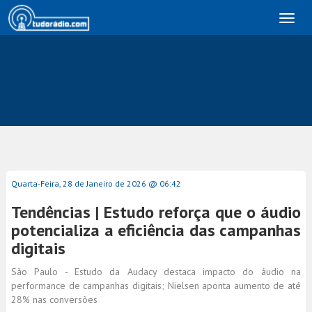
Toggl
naviga
Quarta-Feira, 28 de Janeiro de 2026 @ 06:42
Tendências | Estudo reforça que o áudio
potencializa a eficiência das campanhas
digitais
São Paulo - Estudo da Audacy destaca impacto do áudio na
performance de campanhas digitais; Nielsen aponta aumento de até
28% nas conversões