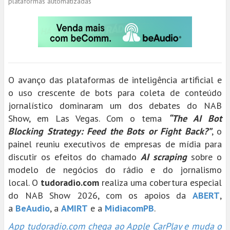
plataformas automatizadas
O avanço das plataformas de inteligência artificial e
o uso crescente de bots para coleta de conteúdo
jornalístico dominaram um dos debates do NAB
Show, em Las Vegas. Com o tema
“The AI Bot
Blocking Strategy: Feed the Bots or Fight Back?”
, o
painel reuniu executivos de empresas de mídia para
discutir os efeitos do chamado
AI scraping
sobre o
modelo de negócios do rádio e do jornalismo
local. O
tudoradio.com
realiza uma cobertura especial
do NAB Show 2026, com os apoios da
ABERT
,
a
BeAudio
, a
AMIRT
e a
MidiacomPB
.
App tudoradio.com chega ao Apple CarPlay e muda o