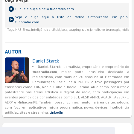
Ouça e veja!
:
Clique e ouça a
pelo tudoradio.com.
Veja e ouça aqui a lista de rádios sintonizadas em
pelo
tudoradio.com.
Tags:
NAB Show, inteligência artificial, bots, scraping, rádio, jornalismo, tecnologia, mídia
AUTOR
Daniel Starck
Daniel Starck
– Jornalista, empresário e proprietário do
tudoradio.com
, maior portal brasileiro dedicado à
radiodifusão, com mais de 20 anos no ar. É formado em
Comunicação Social pela PUC-PR e teve passagens por
emissoras como CBN, Rádio Clube e Rádio Paraná. Atua como consultor e
palestrante nas áreas artística e digital do rádio, com participação em
eventos promovidos por entidades como SET, AESP, AMIRT, ACAERT, ASSERPE,
AERP e MidiacomPB. Também possui conhecimento na área de tecnologia,
com foco em aplicativos, mídia programática, novos devices, inteligência
artificial, sites e streaming.
LinkedIn
COMENTÁRIOS