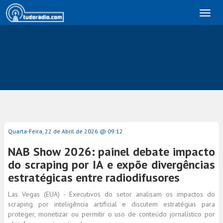
Toggl
naviga
Quarta-Feira, 22 de Abril de 2026 @ 09:12
NAB Show 2026: painel debate impacto
do scraping por IA e expõe divergências
estratégicas entre radiodifusores
Las Vegas (EUA) - Executivos do setor analisam os impactos do
scraping por inteligência artificial e discutem estratégias para
proteger, monetizar ou permitir o uso de conteúdo jornalístico por