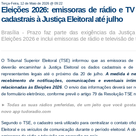
Terça-Feira, 12 de Maio de 2026 @ 09:22
Eleições 2026: emissoras de rádio e T
cadastrais à Justiça Eleitoral até julho
Brasília - Prazo faz parte das exigências da Justiça
Eleições 2026 e inclui emissoras de rádio e televisão de 
O Tribunal Superior Eleitoral (TSE) informou que as emissoras de r
deverão encaminhar à Justiça Eleitoral os dados cadastrais e de
representantes legais até o próximo dia 20 de julho.
A medida é ne
recebimento de notificações, comunicações e eventuais intim
relacionadas às Eleições 2026
. O envio das informações deverá ser r
de formulário eletrônico, conforme prevê o artigo 79 da Resolução TSE 
Todas as suas rádios preferidas, de um jeito que você gosta
novo app tudoradio.com
Segundo o TSE, o cadastro será utilizado para centralizar o contato ofici
Eleitoral e os veículos de comunicação durante o período eleitoral. A o
emissoras de rádio e televisão em operação no país.