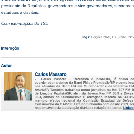
presidente da República, governadores e vice-governadores, senadores 
estaduais e distritais.
Com informações do TSE
Tags:
Eleições 2026, TSE, rádio, televi
Carlos Massaro
Carlos Massaro
– Radialista e jornalista, já atuou c
coordenador artístico da Band FM de Promissão/SP e como loc
nas afiliadas da Band FM em Ourinhos/SP e na Interativa F
Avaré/SP. Também trabalhou como jornalista na Hot 107 FM 1
de Lençóis Paulista/SP, além da Jovem Pan FM 88.9 e Divis
93.3, ambas de Ourinhos/SP. É advogado inscrito na OAB/
membro efetivo regional da Comissão Estadual de Defesa
Consumidor da OAB/SP. Está no
tudoradio.com
desde 2009, s
responsável pela atualização diária da redação do portal.
Linked
...