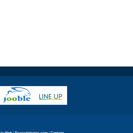
cia Web
/
Depositphotos.com
/
Contato