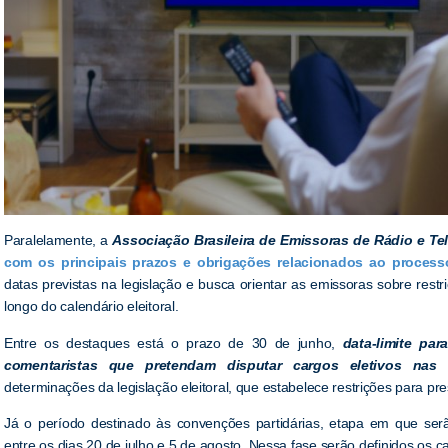
Paralelamente, a
Associação Brasileira de Emissoras de Rádio e Te
com os principais prazos e obrigações relacionados ao processo
datas previstas na legislação e busca orientar as emissoras sobre rest
longo do calendário eleitoral.
Entre os destaques está o prazo de 30 de junho,
data-limite pa
comentaristas que pretendam disputar cargos eletivos nas 
determinações da legislação eleitoral, que estabelece restrições para pres
Já o período destinado às convenções partidárias, etapa em que serão
entre os dias 20 de julho e 5 de agosto. Nessa fase serão definidos os c