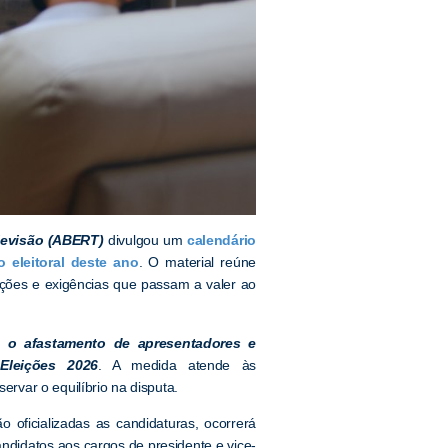
levisão (ABERT)
divulgou um
calendário
 eleitoral deste ano
. O material reúne
rições e exigências que passam a valer ao
ra o afastamento de apresentadores e
Eleições 2026
. A medida atende às
ervar o equilíbrio na disputa.
 oficializadas as candidaturas, ocorrerá
andidatos aos cargos de presidente e vice-