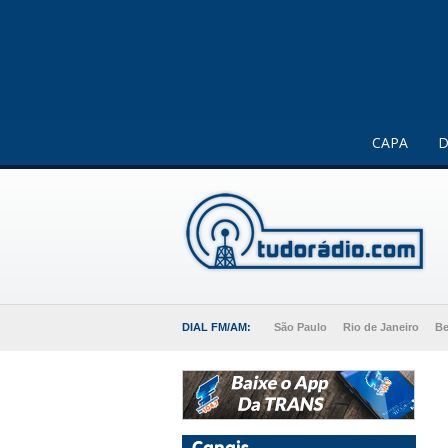
Este website usa cookies para melhorar a sua experiência 
CAPA
D
DIAL FM/AM:
São Paulo
Rio de Janeiro
Be