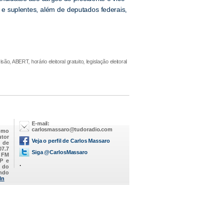
e suplentes, além de deputados federais,
são, ABERT, horário eleitoral gratuito, legislação eleitoral
E-mail:
carlosmassaro@tudoradio.com
omo
utor
Veja o perfil de Carlos Massaro
M de
07.7
Siga @CarlosMassaro
a FM
SP e
.
 do
endo
In