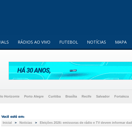
enquanto utilizador.
Saiba mais
IALS
RÁDIOS AO VIVO
FUTEBOL
NOTÍCIAS
MAPA
lo Horizonte
Porto Alegre
Curitiba
Brasília
Recife
Salvador
Fortaleza
Inicial
>
Noticias
>
Eleições 2026: emissoras de rádio e TV devem informar dados