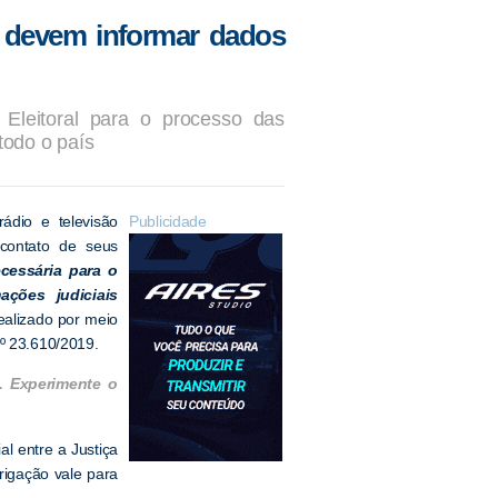
V devem informar dados
 Eleitoral para o processo das
todo o país
ádio e televisão
Publicidade
 contato de seus
cessária para o
ações judiciais
ealizado por meio
nº 23.610/2019.
. Experimente o
al entre a Justiça
brigação vale para