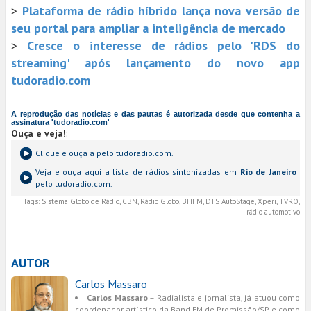
>
Plataforma de rádio híbrido lança nova versão de
seu portal para ampliar a inteligência de mercado
>
Cresce o interesse de rádios pelo 'RDS do
streaming' após lançamento do novo app
tudoradio.com
A reprodução das notícias e das pautas é autorizada desde que contenha a
assinatura 'tudoradio.com'
Ouça e veja!
:
Clique e ouça a
pelo tudoradio.com.
Veja e ouça aqui a lista de rádios sintonizadas em
Rio de Janeiro
pelo tudoradio.com.
Tags:
Sistema Globo de Rádio, CBN, Rádio Globo, BHFM, DTS AutoStage, Xperi, TVRO,
rádio automotivo
AUTOR
Carlos Massaro
Carlos Massaro
– Radialista e jornalista, já atuou como
coordenador artístico da Band FM de Promissão/SP e como