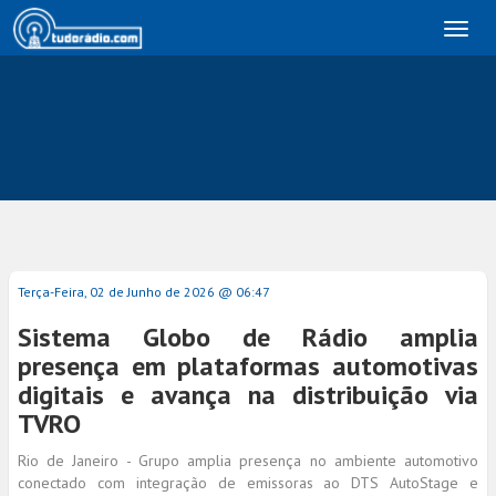
Toggl
naviga
Terça-Feira, 02 de Junho de 2026 @ 06:47
Sistema Globo de Rádio amplia
presença em plataformas automotivas
digitais e avança na distribuição via
TVRO
Rio de Janeiro - Grupo amplia presença no ambiente automotivo
conectado com integração de emissoras ao DTS AutoStage e