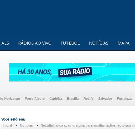
enquanto utilizador.
Saiba mais
IALS
RÁDIOS AO VIVO
FUTEBOL
NOTÍCIAS
MAPA
lo Horizonte
Porto Alegre
Curitiba
Brasília
Recife
Salvador
Fortaleza
Inicial
>
Noticias
>
Nextdial lança ação gratuita para auxiliar rádios regionais 