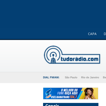
Este website usa cookies para melhorar a sua experiência 
CAPA
D
DIAL FM/AM:
São Paulo
Rio de Janeiro
Be