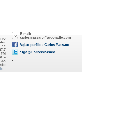
E-mail:
carlosmassaro@tudoradio.com
omo
utor
Veja o perfil de Carlos Massaro
M de
07.7
Siga @CarlosMassaro
a FM
SP e
.
 do
endo
In