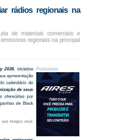
iar rádios regionais na
ita de materiais comerciais e
emissoras regionais na principal
ay 2026
, iniciativa
Publicidade
 sua apresentação
do calendário do
anização de seus
s oferecidas por
mpanhas de Black
 em tempo real.
pelas emissoras