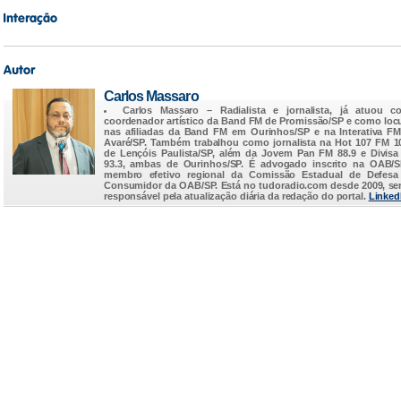
Carlos Massaro
Carlos Massaro
– Radialista e jornalista, já atuou c
coordenador artístico da Band FM de Promissão/SP e como loc
nas afiliadas da Band FM em Ourinhos/SP e na Interativa F
Avaré/SP. Também trabalhou como jornalista na Hot 107 FM 1
de Lençóis Paulista/SP, além da Jovem Pan FM 88.9 e Divis
93.3, ambas de Ourinhos/SP. É advogado inscrito na OAB/
membro efetivo regional da Comissão Estadual de Defesa
Consumidor da OAB/SP. Está no
tudoradio.com
desde 2009, s
responsável pela atualização diária da redação do portal.
Linked
...