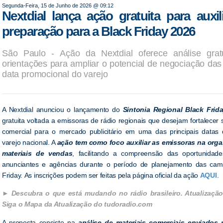
Segunda-Feira, 15 de Junho de 2026 @ 09:12
Nextdial lança ação gratuita para auxil
preparação para a Black Friday 2026
São Paulo - Ação da Nextdial oferece análise gratu
orientações para ampliar o potencial de negociação das 
data promocional do varejo
A Nextdial anunciou o lançamento do
Sintonia Regional Black Frid
gratuita voltada a emissoras de rádio regionais que desejam fortalecer
comercial para o mercado publicitário em uma das principais datas 
varejo nacional. A
ação tem como foco auxiliar as emissoras na org
materiais de vendas
, facilitando a compreensão das oportunidade
anunciantes e agências durante o período de planejamento das ca
Friday. As inscrições podem ser feitas pela página oficial da ação
AQUI
.
Descubra o que está mudando no rádio brasileiro. Atualização
Siga o Mapa da Atualização do tudoradio.com
A proposta consiste na
análise de materiais comerciais enviados 