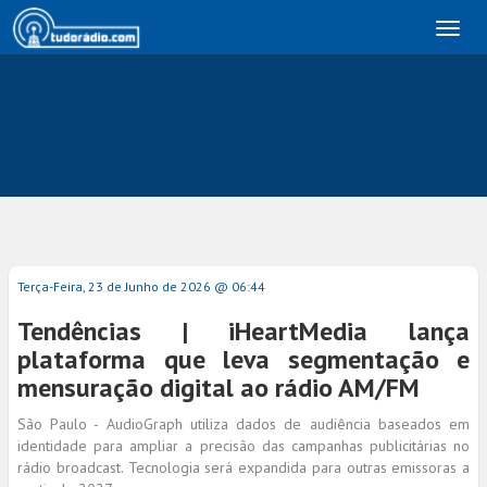
Toggl
naviga
Terça-Feira, 23 de Junho de 2026 @ 06:44
Tendências | iHeartMedia lança
plataforma que leva segmentação e
mensuração digital ao rádio AM/FM
São Paulo - AudioGraph utiliza dados de audiência baseados em
identidade para ampliar a precisão das campanhas publicitárias no
rádio broadcast. Tecnologia será expandida para outras emissoras a