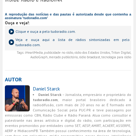
A reprodução das notícias e das pautas é autorizada desde que contenha a
assinatura 'tudoradio.com'
Ouça e veja!
:
Clique e ouça a
pelo tudoradio.com.
Veja e ouça aqui a lista de rádios sintonizadas em
pelo
tudoradio.com.
Tags:
iHeartMedia, publicidade no rádio, rádio dos Estados Unidos, Triton Digital,
AudioGraph, mercado publicitário, rádio broadcast, tecnologia para rádio
AUTOR
Daniel Starck
Daniel Starck
– Jornalista, empresário e proprietário do
tudoradio.com
, maior portal brasileiro dedicado à
radiodifusão, com mais de 20 anos no ar. É formado em
Comunicação Social pela PUC-PR e teve passagens por
emissoras como CBN, Rádio Clube e Rádio Paraná. Atua como consultor e
palestrante nas áreas artística e digital do rádio, com participação em
eventos promovidos por entidades como SET, AESP, AMIRT, ACAERT, ASSERPE,
AERP e MidiacomPB. Também possui conhecimento na área de tecnologia,
com foco em aplicativos, mídia programática, novos devices, inteligência