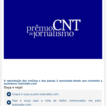
A reprodução das notícias e das pautas é autorizada desde que contenha a
assinatura 'tudoradio.com'
Ouça e veja!
:
Clique e ouça a
pelo tudoradio.com.
Veja e ouça aqui a lista de rádios sintonizadas em
pelo
tudoradio.com.