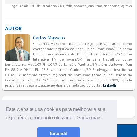
Tags:
Prêmio CNT de Jornalismo, CNT, rádio, podcasts, jornalismo, transporte, logística
AUTOR
Carlos Massaro
Carlos Massaro
– Radialista e jornalista, já atuou como
coordenador artístico da Band FM de Promissão/SP e como
locutor nas afiliadas da Band FM em Ourinhos/SP e na
Interativa FM de Avaré/SP. Também trabalhou como
jornalista na Hot 107 FM 107.7 de Lençóis Paulista/SP, além da Jovem Pan
FM 88.9 e Divisa FM 93.3, ambas de Ourinhos/SP. É advogado inscrito na
OAB/SP e membro efetivo regional da Comissão Estadual de Defesa do
Consumidor da OAB/SP. Está no
tudoradio.com
desde 2009, sendo
responsável pela atualização diária da redação do portal.
LinkedIn
COMENTÁRIOS
Este website usa cookies para melhorar a sua
experiência enquanto utilizador.
Saiba mais
Versão completa do portal
Entendi!