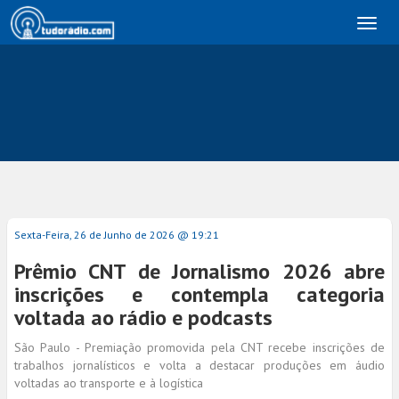
Toggl
naviga
Sexta-Feira, 26 de Junho de 2026 @ 19:21
Prêmio CNT de Jornalismo 2026 abre
inscrições e contempla categoria
voltada ao rádio e podcasts
São Paulo - Premiação promovida pela CNT recebe inscrições de
trabalhos jornalísticos e volta a destacar produções em áudio
voltadas ao transporte e à logística