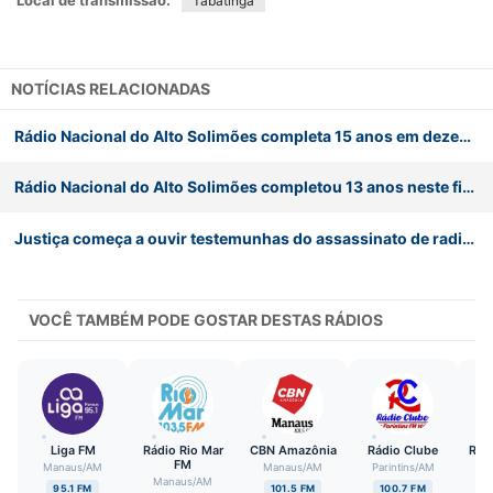
Local de transmissão:
Tabatinga
NOTÍCIAS RELACIONADAS
Rádio Nacional do Alto Solimões completa 15 anos em dezembro e retoma o Festival de Música
Rádio Nacional do Alto Solimões completou 13 anos neste final de semana
Justiça começa a ouvir testemunhas do assassinato de radialista
VOCÊ TAMBÉM PODE GOSTAR DESTAS RÁDIOS
Liga FM
Rádio Rio Mar
CBN Amazônia
Rádio Clube
Rád
FM
Manaus
/
AM
Manaus
/
AM
Parintins
/
AM
Manaus
/
AM
Pa
95.1 FM
101.5 FM
100.7 FM