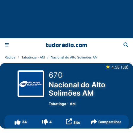
Rádios
Tabatinga - AM
Nacional do Alto Solimões AM
★
4.58
(
38
)
670
Nacional do Alto
Solimões AM
Tabatinga
-
AM
34
4
Compartilhar
Site