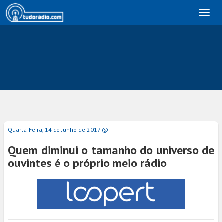
Toggl
naviga
Quarta-Feira, 14 de Junho de 2017 @
Quem diminui o tamanho do universo de
ouvintes é o próprio meio rádio