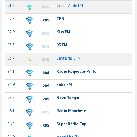
91.7
Costa Verde FM
92.5
CBN
92.9
Kiss FM
93.3
93 FM
93.7
Sara Brasil FM
94.1
Rádio Roquette-Pinto
94.9
Feliz FM
95.7
Novo Tempo
96.1
Rádio Manchete
96.5
Super Rádio Tupi