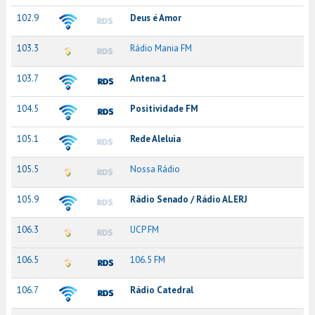
102.9
Deus é Amor
103.3
Rádio Mania FM
103.7
Antena 1
104.5
Positividade FM
105.1
Rede Aleluia
105.5
Nossa Rádio
105.9
Rádio Senado / Rádio ALERJ
106.3
UCP FM
106.5
106.5 FM
106.7
Rádio Catedral