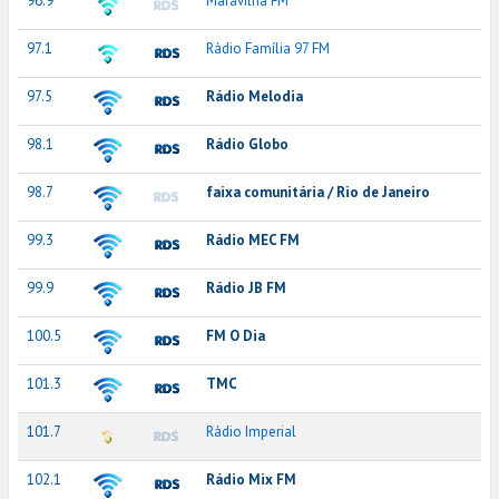
96.9
Maravilha FM
97.1
Rádio Família 97 FM
97.5
Rádio Melodia
98.1
Rádio Globo
98.7
faixa comunitária / Rio de Janeiro
99.3
Rádio MEC FM
99.9
Rádio JB FM
100.5
FM O Dia
101.3
TMC
101.7
Rádio Imperial
102.1
Rádio Mix FM