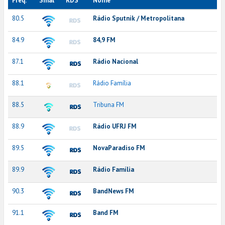
Freq.
Sinal
RDS
Nome
80.5
Rádio Sputnik / Metropolitana
84.9
84,9 FM
87.1
Rádio Nacional
88.1
Rádio Família
88.5
Tribuna FM
88.9
Rádio UFRJ FM
89.5
NovaParadiso FM
89.9
Rádio Família
90.3
BandNews FM
91.1
Band FM