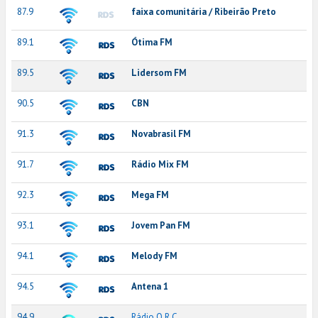
87.9
faixa comunitária / Ribeirão Preto
89.1
Ótima FM
89.5
Lidersom FM
90.5
CBN
91.3
Novabrasil FM
91.7
Rádio Mix FM
92.3
Mega FM
93.1
Jovem Pan FM
94.1
Melody FM
94.5
Antena 1
94.9
Rádio O.R.C.