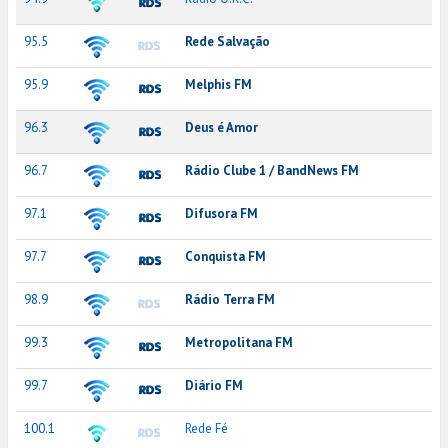
95.5
Rede Salvação
95.9
Melphis FM
96.3
Deus é Amor
96.7
Rádio Clube 1 / BandNews FM
97.1
Difusora FM
97.7
Conquista FM
98.9
Rádio Terra FM
99.3
Metropolitana FM
99.7
Diário FM
100.1
Rede Fé