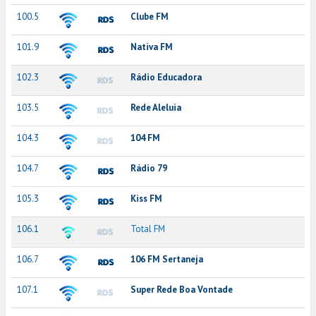
100.5
Clube FM
101.9
Nativa FM
102.3
Rádio Educadora
103.5
Rede Aleluia
104.3
104 FM
104.7
Rádio 79
105.3
Kiss FM
106.1
Total FM
106.7
106 FM Sertaneja
107.1
Super Rede Boa Vontade