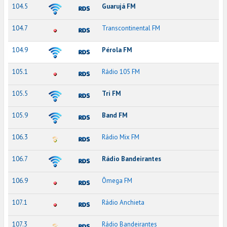
104.5
Guarujá FM
104.7
Transcontinental FM
104.9
Pérola FM
105.1
Rádio 105 FM
105.5
Tri FM
105.9
Band FM
106.3
Rádio Mix FM
106.7
Rádio Bandeirantes
106.9
Ômega FM
107.1
Rádio Anchieta
107.3
Rádio Bandeirantes