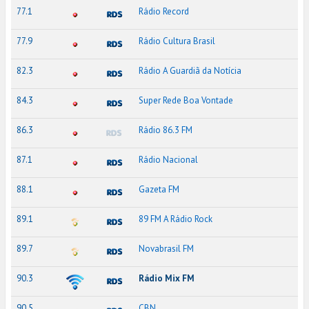
77.1
Rádio Record
77.9
Rádio Cultura Brasil
82.3
Rádio A Guardiã da Notícia
84.3
Super Rede Boa Vontade
86.3
Rádio 86.3 FM
87.1
Rádio Nacional
88.1
Gazeta FM
89.1
89 FM A Rádio Rock
89.7
Novabrasil FM
90.3
Rádio Mix FM
90.5
CBN