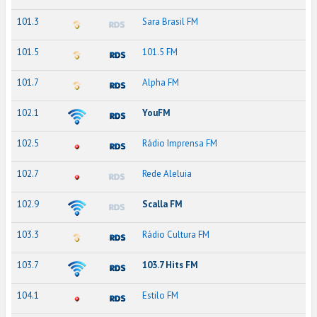
101.3
Sara Brasil FM
101.5
101.5 FM
101.7
Alpha FM
102.1
YouFM
102.5
Rádio Imprensa FM
102.7
Rede Aleluia
102.9
Scalla FM
103.3
Rádio Cultura FM
103.7
103.7 Hits FM
104.1
Estilo FM