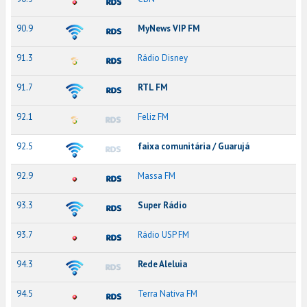
90.9
MyNews VIP FM
91.3
Rádio Disney
91.7
RTL FM
92.1
Feliz FM
92.5
faixa comunitária / Guarujá
92.9
Massa FM
93.3
Super Rádio
93.7
Rádio USP FM
94.3
Rede Aleluia
94.5
Terra Nativa FM