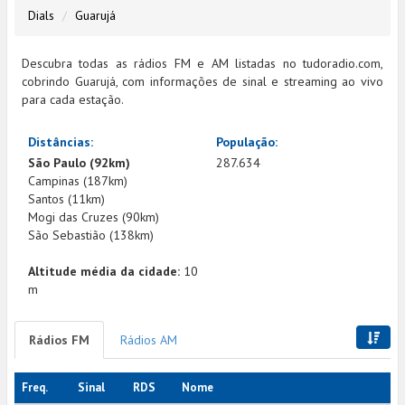
Dials
Guarujá
Descubra todas as rádios FM e AM listadas no tudoradio.com,
cobrindo Guarujá, com informações de sinal e streaming ao vivo
para cada estação.
Distâncias:
População:
São Paulo (92km)
287.634
Campinas (187km)
Santos (11km)
Mogi das Cruzes (90km)
São Sebastião (138km)
Altitude média da cidade:
10
m
Rádios FM
Rádios AM
Freq.
Sinal
RDS
Nome