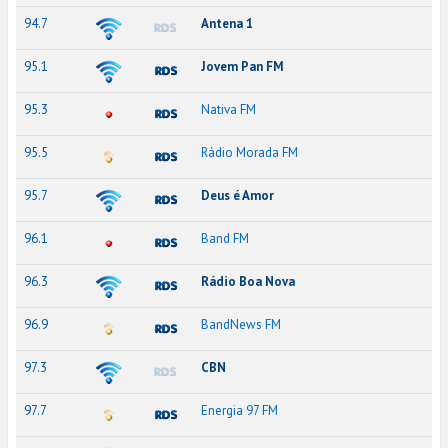
94.7
Antena 1
95.1
Jovem Pan FM
95.3
Nativa FM
95.5
Rádio Morada FM
95.7
Deus é Amor
96.1
Band FM
96.3
Rádio Boa Nova
96.9
BandNews FM
97.3
CBN
97.7
Energia 97 FM