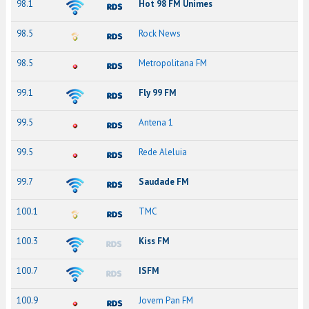
98.1
Hot 98 FM Unimes
98.5
Rock News
98.5
Metropolitana FM
99.1
Fly 99 FM
99.5
Antena 1
99.5
Rede Aleluia
99.7
Saudade FM
100.1
TMC
100.3
Kiss FM
100.7
ISFM
100.9
Jovem Pan FM