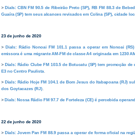
>
Dials: CBN FM 90.5 de Ribeirão Preto (SP), RB FM 88.3 de Bebed
Guaíra (SP) tem seus alcances revisados em Colina (SP), cidade loc
23 de junho de 2020
>
Dials: Rádio Nonoai FM 101.1 passa a operar em Nonoai (RS)
emissora é uma migrante AM-FM de classe A4 originada em 1230 A
>
Dials: Rádio Clube FM 103.5 de Botucatu (SP) tem promoção de 
E3 no Centro Paulista
.
>
Dials: Rádio Hoje FM 104.1 de Bom Jesus do Itabapoana (RJ) sub
dos Goytacazes (RJ)
.
>
Dials: Nossa Rádio FM 97.7 de Forteleza (CE) é percebida opera
e
22 de junho de 2020
>
Dials: Jovem Pan FM 88.9 passa a operar de forma oficial na regi