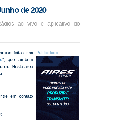
Junho de 2020
ádios ao vivo e aplicativo do
nças feitas nas
Publicidade
io
", que também
droid. Nesta área
s.
Entre em contato
0
: