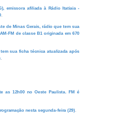
 emissora afiliada à Rádio Itatiaia -
0
.
te de Minas Gerais, rádio que tem sua
te AM-FM de classe B1 originada em 670
 tem sua ficha técnica atualizada após
)
.
nte as 12h00 no Oeste Paulista. FM é
programação nesta segunda-feira (29)
.