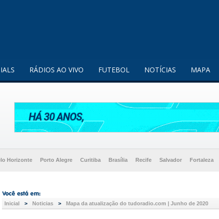
enquanto utilizador.
Saiba mais
IALS
RÁDIOS AO VIVO
FUTEBOL
NOTÍCIAS
MAPA
lo Horizonte
Porto Alegre
Curitiba
Brasília
Recife
Salvador
Fortaleza
Inicial
>
Noticias
>
Mapa da atualização do tudoradio.com | Junho de 2020