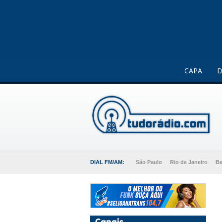
Este website usa cookies para melhorar a sua experiência 
CAPA
D
DIAL FM/AM:
São Paulo
Rio de Janeiro
Be