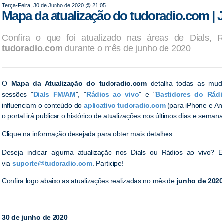
Terça-Feira, 30 de Junho de 2020 @ 21:05
Mapa da atualização do tudoradio.com | 
Confira o que foi atualizado nas áreas de Dials, R
tudoradio.com
durante o mês de junho de 2020
O
Mapa da Atualização do tudoradio.com
detalha todas as muda
sessões "
Dials FM/AM
", "
Rádios ao vivo
" e "
Bastidores do Rád
influenciam o conteúdo do
aplicativo tudoradio.com
(para iPhone e An
o portal irá publicar o histórico de atualizações nos últimos dias e semana
Clique na informação desejada para obter mais detalhes.
Deseja indicar alguma atualização nos Dials ou Rádios ao vivo? 
via
suporte@tudoradio.com
. Participe!
Confira logo abaixo as atualizações realizadas no mês de
junho de 202
30 de junho de 2020