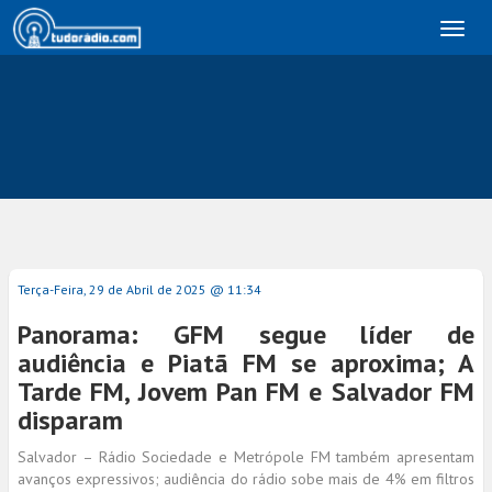
Toggl
naviga
Terça-Feira, 29 de Abril de 2025 @ 11:34
Panorama: GFM segue líder de
audiência e Piatã FM se aproxima; A
Tarde FM, Jovem Pan FM e Salvador FM
disparam
Salvador – Rádio Sociedade e Metrópole FM também apresentam
avanços expressivos; audiência do rádio sobe mais de 4% em filtros