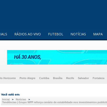
enquanto utilizador.
Saiba mais
IALS
RÁDIOS AO VIVO
FUTEBOL
NOTÍCIAS
MAPA
lo Horizonte
Porto Alegre
Curitiba
Brasília
Recife
Salvador
Fortaleza
Inicial
>
Noticias
>
Tendências | Grupo WPP reforça cenário de estabilidade nos investimentos publici