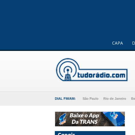
Este website usa cookies para melhorar a sua experiência 
CAPA
D
DIAL FM/AM:
São Paulo
Rio de Janeiro
Be