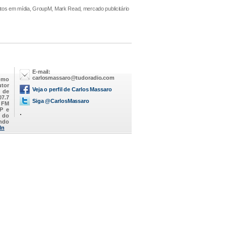
tos em mídia, GroupM, Mark Read, mercado publicitário
E-mail:
carlosmassaro@tudoradio.com
omo
utor
Veja o perfil de Carlos Massaro
M de
07.7
Siga @CarlosMassaro
a FM
SP e
.
 do
endo
In