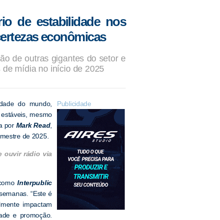
io de estabilidade nos
ncertezas econômicas
o de outras gigantes do setor e
 de mídia no início de 2025
idade do mundo,
Publicidade
m estáveis, mesmo
da por
Mark Read
,
imestre de 2025.
ouvir rádio via
, como
Interpublic
 semanas. “Este é
elmente impactam
dade e promoção.