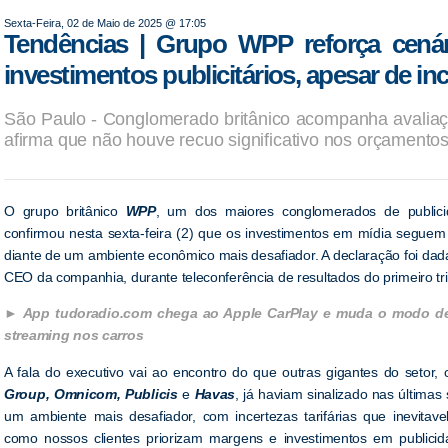
Sexta-Feira, 02 de Maio de 2025 @ 17:05
Tendências | Grupo WPP reforça cenár
investimentos publicitários, apesar de i
São Paulo - Conglomerado britânico acompanha avaliaçã
afirma que não houve recuo significativo nos orçamentos
O grupo britânico
WPP
, um dos maiores conglomerados de public
confirmou nesta sexta-feira (2) que os investimentos em mídia segue
diante de um ambiente econômico mais desafiador. A declaração foi da
CEO da companhia, durante teleconferência de resultados do primeiro tr
App tudoradio.com chega ao Apple CarPlay e muda o modo de 
streaming nos carros
A fala do executivo vai ao encontro do que outras gigantes do setor
Group, Omnicom, Publicis
e
Havas
, já haviam sinalizado nas últimas
um ambiente mais desafiador, com incertezas tarifárias que inevitav
como nossos clientes priorizam margens e investimentos em publici