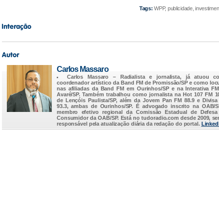
Tags:
WPP, publicidade, investimen
Carlos Massaro
Carlos Massaro
– Radialista e jornalista, já atuou c
coordenador artístico da Band FM de Promissão/SP e como loc
nas afiliadas da Band FM em Ourinhos/SP e na Interativa F
Avaré/SP. Também trabalhou como jornalista na Hot 107 FM 1
de Lençóis Paulista/SP, além da Jovem Pan FM 88.9 e Divis
93.3, ambas de Ourinhos/SP. É advogado inscrito na OAB/
membro efetivo regional da Comissão Estadual de Defesa
Consumidor da OAB/SP. Está no
tudoradio.com
desde 2009, s
responsável pela atualização diária da redação do portal.
Linked
...