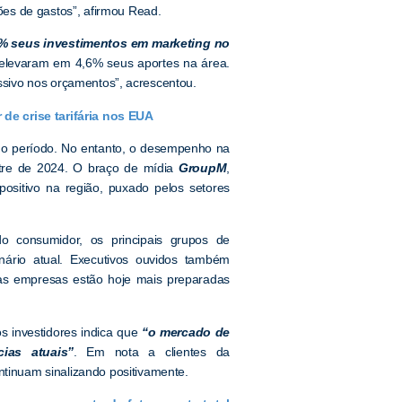
es de gastos”, afirmou Read.
% seus investimentos em marketing no
e elevaram em 4,6% seus aportes na área.
essivo nos orçamentos”, acrescentou.
de crise tarifária nos EUA
no período. No entanto, o desempenho na
tre de 2024. O braço de mídia
GroupM
,
ositivo na região, puxado pelos setores
o consumidor, os principais grupos de
ário atual. Executivos ouvidos também
as empresas estão hoje mais preparadas
s investidores indica que
“o mercado de
ias atuais”
. Em nota a clientes da
ontinuam sinalizando positivamente.