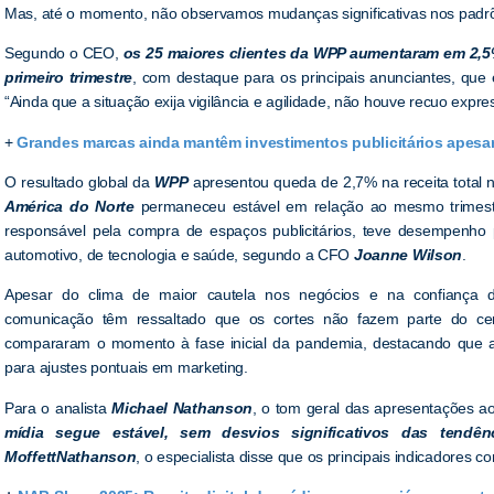
Mas, até o momento, não observamos mudanças significativas nos padrõ
Segundo o CEO,
os 25 maiores clientes da WPP aumentaram em 2,5
primeiro trimestre
, com destaque para os principais anunciantes, qu
“Ainda que a situação exija vigilância e agilidade, não houve recuo expr
+
Grandes marcas ainda mantêm investimentos publicitários apesar 
O resultado global da
WPP
apresentou queda de 2,7% na receita total 
América do Norte
permaneceu estável em relação ao mesmo trimes
responsável pela compra de espaços publicitários, teve desempenho p
automotivo, de tecnologia e saúde, segundo a CFO
Joanne Wilson
.
Apesar do clima de maior cautela nos negócios e na confiança d
comunicação têm ressaltado que os cortes não fazem parte do cen
compararam o momento à fase inicial da pandemia, destacando que 
para ajustes pontuais em marketing.
Para o analista
Michael Nathanson
, o tom geral das apresentações ao
mídia segue estável, sem desvios significativos das tendênc
MoffettNathanson
, o especialista disse que os principais indicadores c