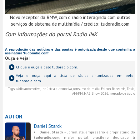
Novo receptor da BMW, com o rádio interagindo com outros
serviços do sistema de multimídia / crédito: tudoradio.com
Com informações do portal Radio INK
A reprodução das notícias e das pautas é autorizada desde que contenha a
assinatura 'tudoradio.com'
Ouça e veja!
:
Clique e ouça a
pelo tudoradio.com.
Veja e ouça aqui a lista de rádios sintonizadas em
pelo
tudoradio.com.
Tags:
rádio automotivo, indústria automotiva, consumo de mídia, Edison Research, Tesla,
AM/FM, NAB Show 2026, mercado de áudio
AUTOR
Daniel Starck
Daniel Starck
– Jornalista, empresário e proprietário do
tudoradio.com
, maior portal brasileiro dedicado à