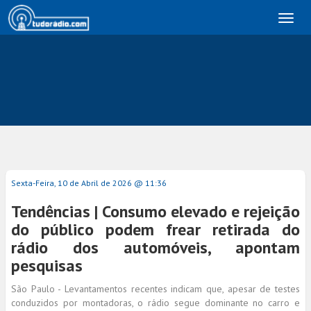
Toggl
naviga
Sexta-Feira, 10 de Abril de 2026 @ 11:36
Tendências | Consumo elevado e rejeição
do público podem frear retirada do
rádio dos automóveis, apontam
pesquisas
São Paulo - Levantamentos recentes indicam que, apesar de testes
conduzidos por montadoras, o rádio segue dominante no carro e