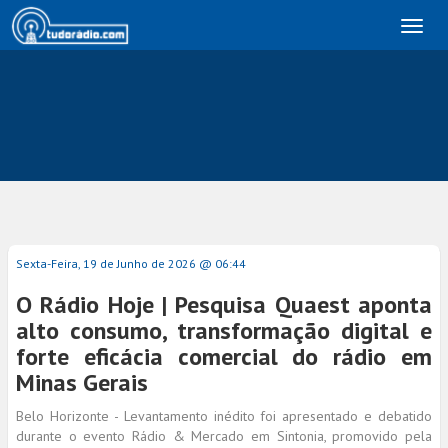
Toggl
naviga
Sexta-Feira, 19 de Junho de 2026 @ 06:44
O Rádio Hoje | Pesquisa Quaest aponta
alto consumo, transformação digital e
forte eficácia comercial do rádio em
Minas Gerais
Belo Horizonte - Levantamento inédito foi apresentado e debatido
durante o evento Rádio & Mercado em Sintonia, promovido pela