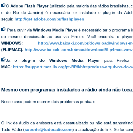
O
Adobe
Flash Player
(utilizado pela maioria das rádios brasileiras
e do Rio de Janeiro) é necessário ter instalado o plug-in da Ad
seguir:
http://get.adobe.com/br/flashplayer/
Para ouvir via
Windows Media Player
é necessário ter o programa i
do mesmo direcionado ao uso via Firefox. Você encontra o player 
WINDOWS:
http://www.baixaki.com.br/download/windows-me
(FLIPMAC)
:
http://www.baixaki.com.br/mac/download/flip4mac-wmv
Já o
plug-in do Windows Media Player
para Firefox
MAC:
https://support.mozilla.org/pt-BR/kb/reproduza-arquivos-do-
Mesmo com programas instalados a rádio ainda não toca
Nesse caso podem ocorrer dois problemas pontuais.
O link de áudio da emissora está desatualizado ou não está transmitindo
Tudo Rádio (
suporte@tudoradio.com
) a atualização do link. Se for c