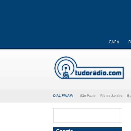
Este website usa cookies para melhorar a sua experiência 
CAPA
D
DIAL FM/AM:
São Paulo
Rio de Janeiro
Be