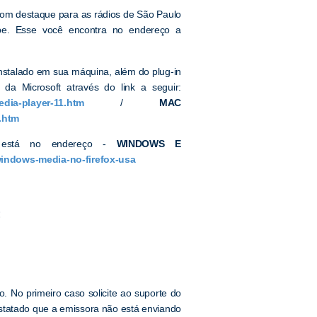
, com destaque para as rádios de São Paulo
obe. Esse você encontra no endereço a
nstalado em sua máquina, além do plug-in
da Microsoft através do link a seguir:
dia-player-11.htm
/
MAC
.htm
 está no endereço -
WINDOWS E
windows-media-no-firefox-usa
:
. No primeiro caso solicite ao suporte do
onstatado que a emissora não está enviando