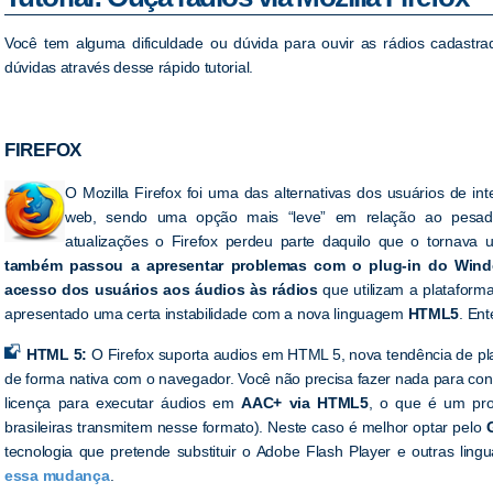
Você tem alguma dificuldade ou dúvida para ouvir as rádios cadast
dúvidas através desse rápido tutorial.
FIREFOX
O Mozilla Firefox foi uma das alternativas dos usuários de int
web, sendo uma opção mais “leve” em relação ao pesado 
atualizações o Firefox perdeu parte daquilo que o tornava u
também passou a apresentar problemas com o plug-in do Win
acesso dos usuários aos áudios às rádios
que utilizam a platafor
apresentado uma certa instabilidade com a nova linguagem
HTML5
. Ent
HTML 5:
O Firefox suporta audios em HTML 5, nova tendência de playe
de forma nativa com o navegador. Você não precisa fazer nada para co
licença para executar áudios em
AAC+ via HTML5
, o que é um pro
brasileiras transmitem nesse formato). Neste caso é melhor optar pelo
tecnologia que pretende substituir o Adobe Flash Player e outras lin
essa mudança
.