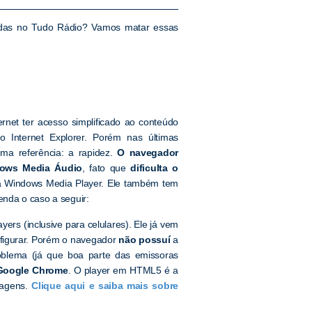
radas no Tudo Rádio? Vamos matar essas
ernet ter acesso simplificado ao conteúdo
Internet Explorer. Porém nas últimas
ma referência: a rapidez.
O navegador
dows Media Áudio
, fato que
dificulta o
ma Windows Media Player. Ele também tem
enda o caso a seguir:
rs (inclusive para celulares). Ele já vem
nfigurar. Porém o navegador
não possuí
a
blema (já que boa parte das emissoras
Google Chrome
. O player em HTML5 é a
guagens.
Clique aqui e saiba mais sobre