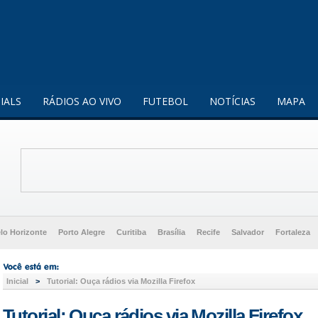
enquanto utilizador.
Saiba mais
IALS
RÁDIOS AO VIVO
FUTEBOL
NOTÍCIAS
MAPA
lo Horizonte
Porto Alegre
Curitiba
Brasília
Recife
Salvador
Fortaleza
Inicial
>
Tutorial: Ouça rádios via Mozilla Firefox
Tutorial: Ouça rádios via Mozilla Firefox