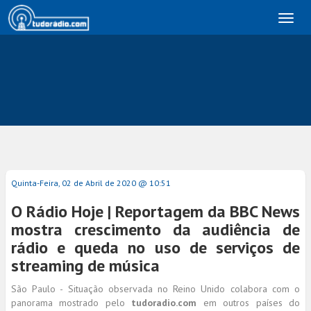
Toggl
naviga
Quinta-Feira, 02 de Abril de 2020 @ 10:51
O Rádio Hoje | Reportagem da BBC News
mostra crescimento da audiência de
rádio e queda no uso de serviços de
streaming de música
São Paulo - Situação observada no Reino Unido colabora com o
panorama mostrado pelo
tudoradio.com
em outros países do