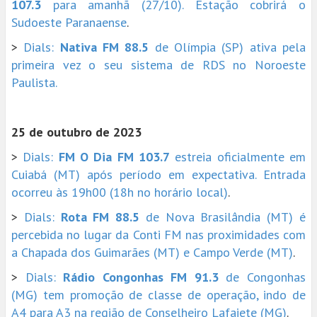
107.3
para amanhã (27/10). Estação cobrirá o
Sudoeste Paranaense
.
>
Dials:
Nativa FM 88.5
de Olímpia (SP) ativa pela
primeira vez o seu sistema de RDS no Noroeste
Paulista.
25 de outubro de 2023
>
Dials:
FM O Dia FM 103.7
estreia oficialmente em
Cuiabá (MT) após período em expectativa. Entrada
ocorreu às 19h00 (18h no horário local)
.
>
Dials:
Rota FM 88.5
de Nova Brasilândia (MT) é
percebida no lugar da Conti FM nas proximidades com
a Chapada dos Guimarães (MT) e Campo Verde (MT)
.
>
Dials:
Rádio Congonhas FM 91.3
de Congonhas
(MG) tem promoção de classe de operação, indo de
A4 para A3 na região de Conselheiro Lafaiete (MG)
.