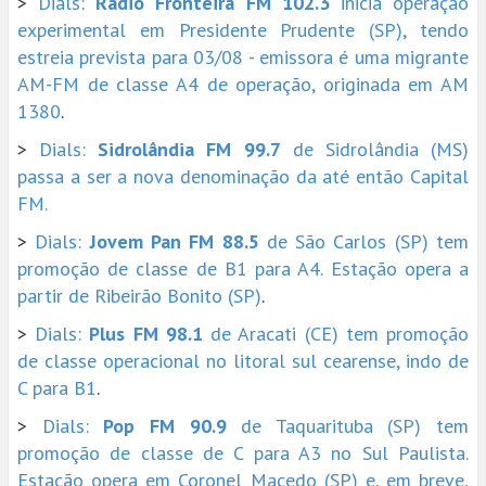
>
Dials:
Rádio Fronteira FM 102.3
inicia operação
experimental em Presidente Prudente (SP), tendo
estreia prevista para 03/08 - emissora é uma migrante
AM-FM de classe A4 de operação, originada em AM
1380
.
>
Dials:
Sidrolândia FM 99.7
de Sidrolândia (MS)
passa a ser a nova denominação da até então Capital
FM.
>
Dials:
Jovem Pan FM 88.5
de São Carlos (SP) tem
promoção de classe de B1 para A4. Estação opera a
partir de Ribeirão Bonito (SP)
.
>
Dials:
Plus FM 98.1
de Aracati (CE) tem promoção
de classe operacional no litoral sul cearense, indo de
C para B1
.
>
Dials:
Pop FM 90.9
de Taquarituba (SP) tem
promoção de classe de C para A3 no Sul Paulista.
Estação opera em Coronel Macedo (SP) e, em breve,