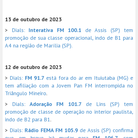
13 de outubro de 2023
>
Dials:
Interativa FM 100.1
de Assis (SP) tem
promoção de sua classe operacional, indo de B1 para
A4 na região de Marília (SP).
12 de outubro de 2023
>
Dials:
FM 91.7
está fora do ar em Ituiutaba (MG) e
tem afiliação com a Jovem Pan FM interrompida no
Triângulo Mineiro
.
>
Dials:
Adoração FM 101.7
de Lins (SP) tem
promoção de classe de operação no interior paulista,
indo de B2 para B1
.
>
Dials:
Rádio FEMA FM 105.9
de Assis (SP) confirma
que, em breve, irá mudar para
FM 106.7
, com