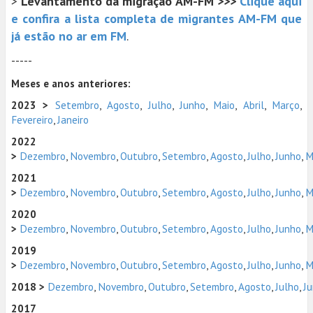
>
Levantamento da migração AM-FM >>>
Clique aqui
e confira a lista completa de migrantes AM-FM que
já estão no ar em FM
.
-----
Meses e anos anteriores:
2023 >
Setembro
,
Agosto
,
Julho
,
Junho
,
Maio
,
Abril
,
Março
,
Fevereiro
,
Janeiro
2022
>
Dezembro
,
Novembro
,
Outubro
,
Setembro
,
Agosto
,
Julho
,
Junho
,
M
2021
>
Dezembro
,
Novembro
,
Outubro
,
Setembro
,
Agosto
,
Julho
,
Junho
,
M
2020
>
Dezembro
,
Novembro
,
Outubro
,
Setembro
,
Agosto
,
Julho
,
Junho
,
M
2019
>
Dezembro
,
Novembro
,
Outubro
,
Setembro
,
Agosto
,
Julho
,
Junho
,
M
2018 >
Dezembro
,
Novembro
,
Outubro
,
Setembro
,
Agosto
,
Julho
,
J
2017