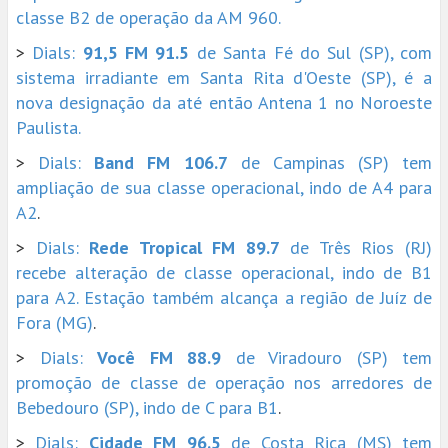
classe B2 de operação da AM 960.
>
Dials:
91,5 FM 91.5
de Santa Fé do Sul (SP), com
sistema irradiante em Santa Rita d'Oeste (SP), é a
nova designação da até então Antena 1 no Noroeste
Paulista.
>
Dials:
Band FM 106.7
de Campinas (SP) tem
ampliação de sua classe operacional, indo de A4 para
A2
.
>
Dials:
Rede Tropical FM 89.7
de Três Rios (RJ)
recebe alteração de classe operacional, indo de B1
para A2. Estação também alcança a região de Juíz de
Fora (MG)
.
>
Dials:
Você FM 88.9
de Viradouro (SP) tem
promoção de classe de operação nos arredores de
Bebedouro (SP), indo de C para B1
.
>
Dials:
Cidade FM 96.5
de Costa Rica (MS) tem