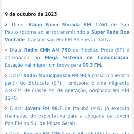
9 de outubro de 2023
>
Dials:
Rádio Nova Morada AM 1260
de São
Paulo retorna ao ar retransmitindo a
Super Rede Boa
Vontade
. Transmissão em FM 84.3 está inativa
.
>
Dials:
Rádio CMN AM 750
de Ribeirão Preto (SP) é
adicionada ao
Mega Sistema de Comunicação
.
Estação vai migrar em breve para
99.3 FM
.
>
Dials:
Rádio Municipalista FM 90.5
passa a operar a
partir de Botucatu (SP) - emissora é uma migrante
AM-FM de classe A4 de operação, originada em AM
1240
.
>
Dials:
Jovem FM 98.7
de Itajubá (MG) já executa
chamadas de expectativa para a chegada da Jovem
Pan FM no Sul de Minas Gerais
.
>
Dials:
Serrana FM 106.1
de Garibaldi (RS) já executa