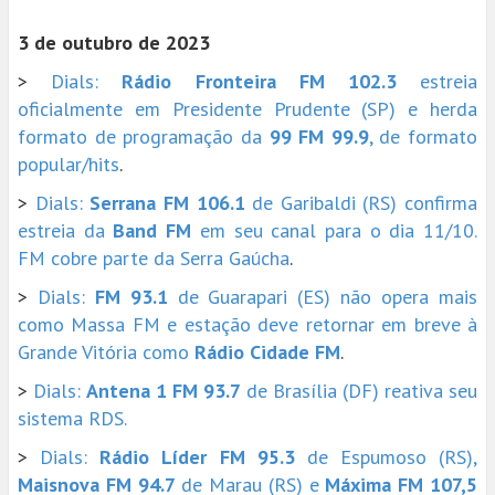
3 de outubro de 2023
>
Dials:
Rádio Fronteira FM 102.3
estreia
oficialmente em Presidente Prudente (SP) e herda
formato de programação da
99 FM 99.9
, de formato
popular/hits
.
>
Dials:
Serrana FM 106.1
de Garibaldi (RS) confirma
estreia da
Band FM
em seu canal para o dia 11/10.
FM cobre parte da Serra Gaúcha
.
>
Dials:
FM 93.1
de Guarapari (ES) não opera mais
como Massa FM e estação deve retornar em breve à
Grande Vitória como
Rádio Cidade FM
.
>
Dials:
Antena 1 FM 93.7
de Brasília (DF) reativa seu
sistema RDS.
>
Dials:
Rádio Líder FM 95.3
de Espumoso (RS),
Maisnova FM 94.7
de Marau (RS) e
Máxima FM 107,5