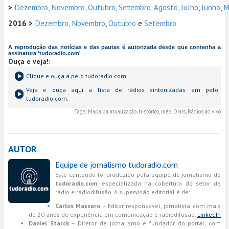
>
Dezembro
,
Novembro
,
Outubro
,
Setembro
,
Agosto
,
Julho
,
Junho
,
M
2016 >
Dezembro
,
Novembro
,
Outubro
e
Setembro
A reprodução das notícias e das pautas é autorizada desde que contenha a
assinatura 'tudoradio.com'
Ouça e veja!
:
Clique e ouça a
pelo tudoradio.com.
Veja e ouça aqui a lista de rádios sintonizadas em
pelo
tudoradio.com.
Tags:
Mapa da atualização, histórico, mês, Dials, Rádios ao vivo
AUTOR
Equipe de jornalismo tudoradio.com
Este conteúdo foi produzido pela equipe de jornalismo do
tudoradio.com
, especializada na cobertura do setor de
rádio e radiodifusão. A supervisão editorial é de:
Carlos Massaro
– Editor responsável, jornalista com mais
de 20 anos de experiência em comunicação e radiodifusão.
LinkedIn
Daniel Starck
– Diretor de jornalismo e fundador do portal, com