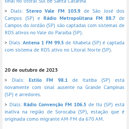
sinal no litoral Sul de Santa Catarina.
>
Dials:
Stereo Vale FM 103.9
de São José dos
Campos (SP) e
Rádio Metropolitana FM 88.7
de
Campos do Jordão (SP) são captadas com sistemas de
RDS ativos no Vale do Paraíba (SP)
.
>
Dials:
Antena 1 FM 99.5
de Ilhabela (SP) é captada
com sistema de RDS ativo no Litoral Norte (SP)
.
20 de outubro de 2023
>
Dials:
Estilo FM 98.1
de Itatiba (SP) está
novamente com sinal ausente na Grande Campinas
(SP) e arredores
.
>
Dials:
Rádio Convenção FM 106.5
de Itu (SP) está
inativa na região de Sorocaba (SP), estação que é
originada como migrante AM-FM da 670 AM
.