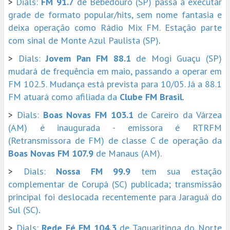
>
Dials:
FM 91.7
de Bebedouro (SP) passa a executar
grade de formato popular/hits, sem nome fantasia e
deixa operação como Rádio Mix FM. Estação parte
com sinal de Monte Azul Paulista (SP)
.
>
Dials:
Jovem Pan FM 88.1
de Mogi Guaçu (SP)
mudará de frequência em maio, passando a operar em
FM 102.5. Mudança está prevista para 10/05. Já a 88.1
FM atuará como afiliada da
Clube FM Brasil
.
>
Dials:
Boas Novas FM 103.1
de Careiro da Várzea
(AM) é inaugurada - emissora é RTRFM
(Retransmissora de FM) de classe C de operação da
Boas Novas FM 107.9
de Manaus (AM).
>
Dials:
Nossa FM 99.9
tem sua estação
complementar de Corupá (SC) publicada; transmissão
principal foi deslocada recentemente para Jaraguá do
Sul (SC)
.
>
Dials:
Rede Fé FM 104.3
de Taquaritinga do Norte