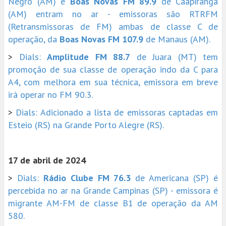
Negro (AM) e
Boas Novas FM 89.9
de Caapiranga
(AM) entram no ar - emissoras são RTRFM
(Retransmissoras de FM) ambas de classe C de
operação, da
Boas Novas FM 107.9
de Manaus (AM).
>
Dials:
Amplitude FM 88.7
de Juara (MT) tem
promoção de sua classe de operação indo da C para
A4, com melhora em sua técnica, emissora em breve
irá operar no FM 90.3.
>
Dials: Adicionado a lista de emissoras captadas em
Esteio (RS) na Grande Porto Alegre (RS).
17 de abril de 2024
>
Dials:
Rádio Clube FM 76.3
de Americana (SP) é
percebida no ar na Grande Campinas (SP) - emissora é
migrante AM-FM de classe B1 de operação da AM
580.