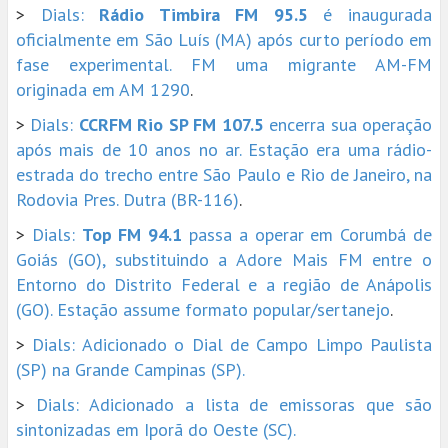
>
Dials:
Rádio Timbira FM 95.5
é inaugurada
oficialmente em São Luís (MA) após curto período em
fase experimental. FM uma migrante AM-FM
originada em AM 1290
.
>
Dials:
CCRFM Rio SP FM 107.5
encerra sua operação
após mais de 10 anos no ar. Estação era uma rádio-
estrada do trecho entre São Paulo e Rio de Janeiro, na
Rodovia Pres. Dutra (BR-116)
.
>
Dials:
Top FM 94.1
passa a operar em Corumbá de
Goiás (GO), substituindo a Adore Mais FM entre o
Entorno do Distrito Federal e a região de Anápolis
(GO). Estação assume formato popular/sertanejo
.
>
Dials: Adicionado o Dial de Campo Limpo Paulista
(SP) na Grande Campinas (SP).
>
Dials: Adicionado a lista de emissoras que são
sintonizadas em Iporã do Oeste (SC).