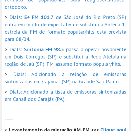
ortodoxo.
>
Dials:
É+ FM 101.7
de São José do Rio Preto (SP)
entra em modo de expectativa e substitui a Antena 1;
estreia da FM de formato popular/hits está prevista
para 08/04
.
>
Dials:
Sintonia FM 98.5
passa a operar novamente
em Dois Córregos (SP) e substituí a Rede Aleluia na
região de Jaú (SP). FM assume formato popular/hits
.
>
Dials: Adicionado a relação de emissoras
sintonizadas em Cajamar (SP) na Grande São Paulo.
>
Dials: Adicionado a lista de emissoras sintonizadas
em Canaã dos Carajás (PA).
-----
>
Levantamento da migração AM-FM >>>
Clique aqui