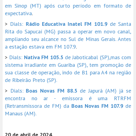
em Sinop (MT) após curto período em formato de
expectativa
.
>
Dials:
Rádio Educativa Inatel FM 101.9
de Santa
Rita do Sapucaí (MG) passa a operar em novo canal,
ampliando seu alcance no Sul de Minas Gerais. Antes
a estação estava em FM 107.9
.
>
Dials:
Nativa FM 105.5
de Jaboticabal (SP),mas com
sistema irradiante em Guariba (SP), tem promoção de
sua classe de operação, indo de B1 para A4 na região
de Ribeirão Preto (SP).
>
Dials:
Boas Novas FM 88.5
de Japurá (AM) já se
encontra no ar - emissora é uma RTRFM
(Retransmissora de FM) da
Boas Novas FM 107.9
de
Manaus (AM).
20 de abril de 2024