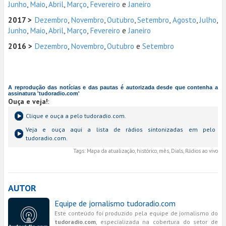
Junho
,
Maio
,
Abril
,
Março
,
Fevereiro
e
Janeiro
2017 >
Dezembro
,
Novembro
,
Outubro
,
Setembro
,
Agosto
,
Julho
,
Junho
,
Maio
,
Abril
,
Março
,
Fevereiro
e
Janeiro
2016 >
Dezembro
,
Novembro
,
Outubro
e
Setembro
A reprodução das notícias e das pautas é autorizada desde que contenha a
assinatura 'tudoradio.com'
Ouça e veja!
:
Clique e ouça a
pelo tudoradio.com.
Veja e ouça aqui a lista de rádios sintonizadas em
pelo
tudoradio.com.
Tags:
Mapa da atualização, histórico, mês, Dials, Rádios ao vivo
AUTOR
Equipe de jornalismo tudoradio.com
Este conteúdo foi produzido pela equipe de jornalismo do
tudoradio.com
, especializada na cobertura do setor de