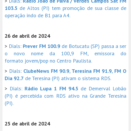
>
Dials:
Rádio João de Paiva / Verdes Campos Sat FM
103.5
de Altos (PI) tem promoção de sua classe de
operação indo de B1 para A4.
26 de abril de 2024
>
Dials:
Prever FM 100.9
de Botucatu (SP) passa a ser
o novo nome da 100,9 FM, emissora do
formato jovem/pop no Centro Paulista.
>
Dials:
ClubeNews FM 90.9
,
Teresina FM 91.9
,
FM O
Dia 92.7
de Teresina (PI) ativam o sistema RDS.
>
Dials:
Rádio Lupa 1 FM 94.5
de Demerval Lobão
(PI) é percebida com RDS ativo na Grande Teresina
(PI).
25 de abril de 2024