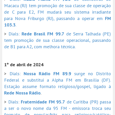
Macacu (RJ) tem promoção de sua classe de operação
de C para E2, FM mudará seu sistema irradiante
para Nova Friburgo (RJ), passando a operar em
FM
103.3
.
>
Dials:
Rede Brasil FM 99.7
de Serra Talhada (PE)
tem promoção de sua classe operacional, passando
de B1 para A2, com melhora técnica.
1º de abril de 2024
>
Dials:
Nossa Rádio FM 89.9
surge no Distrito
Federal e substitui a Alpha FM em Brasília (DF).
Estação assume formato religioso/gospel, ligado à
Rede Nossa Rádio
.
>
Dials:
Fraternidade FM 95.7
de Curitiba (PR) passa
a ser o novo nome da 95 FM - emissora troca seu
formato de popular/hits para religioso/católico-