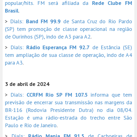
popular/hits. FM será afiliada da
Rede Clube FM
Brasil
.
>
Dials:
Band FM 99.9
de Santa Cruz do Rio Pardo
(SP) tem promoção de classe operacional na região
de Ourinhos (SP), indo de A3 para A2
.
>
Dials:
Rádio Esperança FM 92.7
de Estância (SE)
tem ampliação de sua classe de operação, indo de A4
para A3
.
3 de abril de 2024
>
Dials:
CCRFM Rio SP FM 107.5
informa que tem
previsão de encerrar sua transmissão nas margens da
BR-116 (Rodovia Presidente Dutra) no dia 08/04.
Estação é uma rádio-estrada do trecho entre São
Paulo e Rio de Janeiro
.
>
Dials:
Rádio Mania FM 91.5
de Cachoeiras de