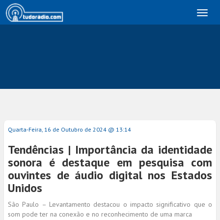
Toggl
naviga
Quarta-Feira, 16 de Outubro de 2024 @ 13:14
Tendências | Importância da identidade
sonora é destaque em pesquisa com
ouvintes de áudio digital nos Estados
Unidos
São Paulo – Levantamento destacou o impacto significativo que o
som pode ter na conexão e no reconhecimento de uma marca