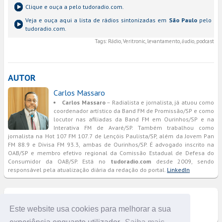
Clique e ouça a
pelo tudoradio.com.
Veja e ouça aqui a lista de rádios sintonizadas em
São Paulo
pelo
tudoradio.com.
Tags:
Rádio, Veritronic, levantamento, áudio, podcast
AUTOR
Carlos Massaro
Carlos Massaro
– Radialista e jornalista, já atuou como
coordenador artístico da Band FM de Promissão/SP e como
locutor nas afiliadas da Band FM em Ourinhos/SP e na
Interativa FM de Avaré/SP. Também trabalhou como
jornalista na Hot 107 FM 107.7 de Lençóis Paulista/SP, além da Jovem Pan
FM 88.9 e Divisa FM 93.3, ambas de Ourinhos/SP. É advogado inscrito na
OAB/SP e membro efetivo regional da Comissão Estadual de Defesa do
Consumidor da OAB/SP. Está no
tudoradio.com
desde 2009, sendo
responsável pela atualização diária da redação do portal.
LinkedIn
COMENTÁRIOS
Este website usa cookies para melhorar a sua