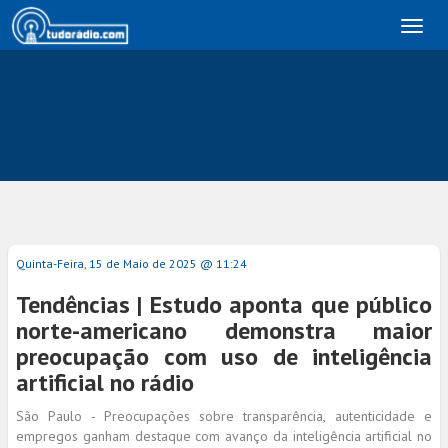
Toggl
naviga
Quinta-Feira, 15 de Maio de 2025 @ 11:24
Tendências | Estudo aponta que público
norte-americano demonstra maior
preocupação com uso de inteligência
artificial no rádio
São Paulo - Preocupações sobre transparência, autenticidade e
empregos ganham destaque com avanço da inteligência artificial no