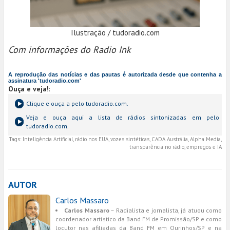
Ilustração / tudoradio.com
Com informações do Radio Ink
A reprodução das notícias e das pautas é autorizada desde que contenha a
assinatura 'tudoradio.com'
Ouça e veja!
:
Clique e ouça a
pelo tudoradio.com.
Veja e ouça aqui a lista de rádios sintonizadas em
pelo
tudoradio.com.
Tags:
Inteligência Artificial, rádio nos EUA, vozes sintéticas, CADA Austrália, Alpha Media,
transparência no rádio, empregos e IA
AUTOR
Carlos Massaro
Carlos Massaro
– Radialista e jornalista, já atuou como
coordenador artístico da Band FM de Promissão/SP e como
locutor nas afiliadas da Band FM em Ourinhos/SP e na