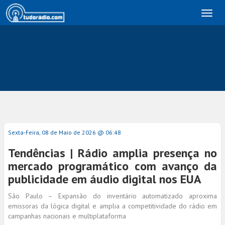
Toggl
naviga
Sexta-Feira, 08 de Maio de 2026 @ 06:48
Tendências | Rádio amplia presença no
mercado programático com avanço da
publicidade em áudio digital nos EUA
São Paulo – Expansão do inventário automatizado aproxima
emissoras da lógica digital e amplia a competitividade do rádio em
campanhas nacionais e multiplataforma