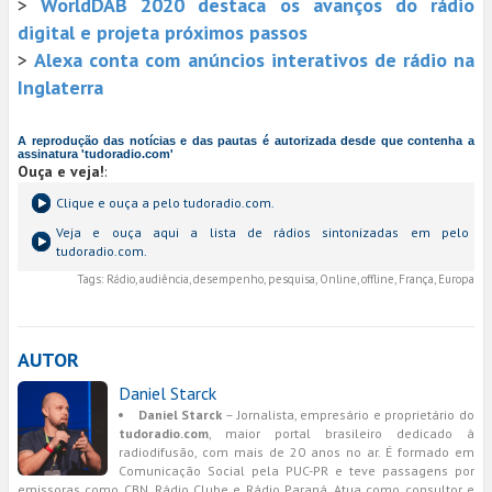
>
WorldDAB 2020 destaca os avanços do rádio
digital e projeta próximos passos
>
Alexa conta com anúncios interativos de rádio na
Inglaterra
A reprodução das notícias e das pautas é autorizada desde que contenha a
assinatura 'tudoradio.com'
Ouça e veja!
:
Clique e ouça a
pelo tudoradio.com.
Veja e ouça aqui a lista de rádios sintonizadas em
pelo
tudoradio.com.
Tags:
Rádio, audiência, desempenho, pesquisa, Online, offline, França, Europa
AUTOR
Daniel Starck
Daniel Starck
– Jornalista, empresário e proprietário do
tudoradio.com
, maior portal brasileiro dedicado à
radiodifusão, com mais de 20 anos no ar. É formado em
Comunicação Social pela PUC-PR e teve passagens por
emissoras como CBN, Rádio Clube e Rádio Paraná. Atua como consultor e