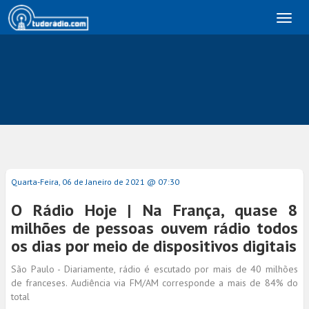
Toggl
naviga
Quarta-Feira, 06 de Janeiro de 2021 @ 07:30
O Rádio Hoje | Na França, quase 8
milhões de pessoas ouvem rádio todos
os dias por meio de dispositivos digitais
São Paulo - Diariamente, rádio é escutado por mais de 40 milhões
de franceses. Audiência via FM/AM corresponde a mais de 84% do
total